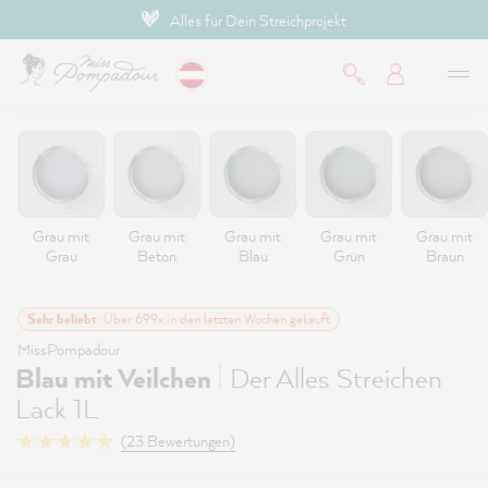
Alles für Dein Streichprojekt
inhalt springen
Grau mit
Grau mit
Grau mit
Grau mit
Grau mit
Grau
Beton
Blau
Grün
Braun
Sehr beliebt
: Über 699x in den letzten Wochen gekauft
MissPompadour
|
Blau mit Veilchen
Der Alles Streichen
Lack 1L
(23 Bewertungen)