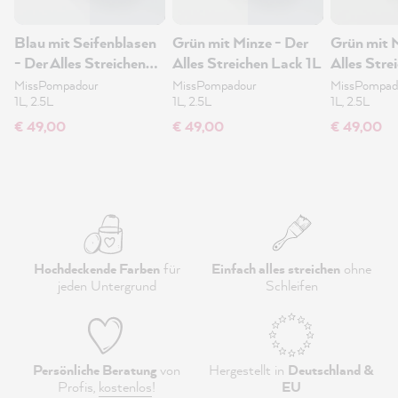
Blau mit Seifenblasen
Grün mit Minze - Der
Grün mit 
- Der Alles Streichen
Alles Streichen Lack 1L
Alles Stre
Lack 1L
MissPompadour
MissPompadour
MissPompad
1L, 2.5L
1L, 2.5L
1L, 2.5L
€ 49,00
€ 49,00
€ 49,00
Hochdeckende Farben
für
Einfach alles streichen
ohne
jeden Untergrund
Schleifen
Persönliche Beratung
von
Hergestellt in
Deutschland &
Profis,
kostenlos
!
EU