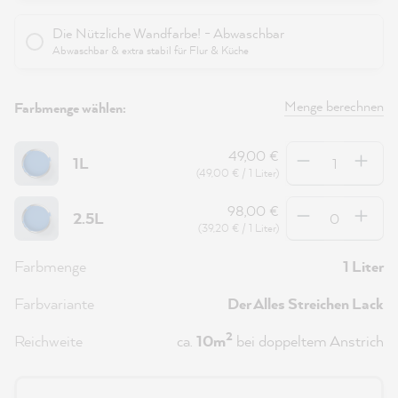
Die Nützliche Wandfarbe! - Abwaschbar
Abwaschbar & extra stabil für Flur & Küche
Menge berechnen
Farbmenge wählen:
Anzahl
49,00 €
1L
(49,00 € / 1 Liter)
Anzahl
98,00 €
2.5L
(39,20 € / 1 Liter)
Farbmenge
1 Liter
Farbvariante
Der Alles Streichen Lack
2
Reichweite
ca.
10m
bei doppeltem Anstrich