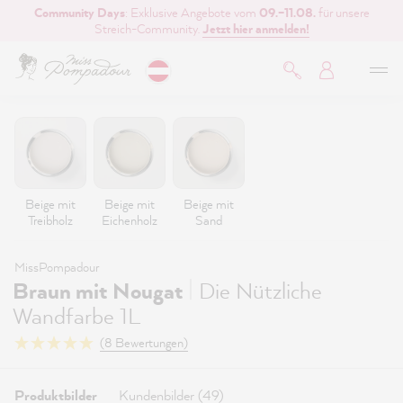
Community Days
: Exklusive Angebote vom
09.–11.08.
für unsere
inhalt springen
Streich-Community.
Jetzt hier anmelden!
Beige mit
Beige mit
Beige mit
Treibholz
Eichenholz
Sand
MissPompadour
|
Braun mit Nougat
Die Nützliche
Wandfarbe 1L
(8 Bewertungen)
Produktbilder
Kundenbilder (49)