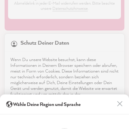
Abmeldelink in jeder E-Mail widerrufen werden. Bitte beachte
unsere
Datenschutzhinweise
.
21.861
Bewertungen
Schutz Deiner Daten
4,9
rating
8.976
bewertungen
Shop
Wenn Du unsere Website besuchst, kann diese
reviews-io
Informationen in Deinem Browser speichern oder abrufen,
Service
meist in Form von Cookies. Diese Informationen sind nicht
nur technisch erforderlich, sondern beziehen sich
möglicherweise auf Dich, Deine Einstellungen oder Dein
Kontakt
Gerät und werden genutzt, damit die Website wie erwartet
funktioniert und um mittels den in der
App herunterladen
Datenschutzerklärung genannten Dienste Deine Nutzung
Anonym
Wähle Deine Region und Sprache
der Webseite für deren Optimierung zu analysieren sowie
Verifizierter Kunde
Werbung zu betreiben und zu personalisieren.
Auszeichnungen
Liebes MissPompadour Team, es hat alles
super geklappt. Die Farbauswahl ist
Indem Du "Akzeptieren & Schließen" klickst, stimmst Du
Twitter
Social Media
beeindruckend.
(jederzeit widerruflich) diesen Datenverarbeitungen