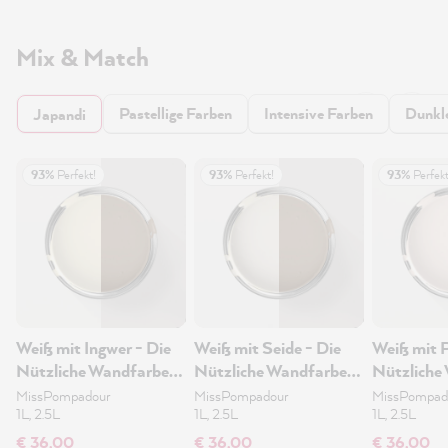
Mix & Match
Pastellige Farben
Intensive Farben
Dunkl
Japandi
93%
Perfekt!
93%
Perfekt!
93%
Perfekt
Weiß mit Ingwer - Die
Weiß mit Seide - Die
Weiß mit P
Nützliche Wandfarbe
Nützliche Wandfarbe
Nützliche
1L
1L
1L
MissPompadour
MissPompadour
MissPompad
1L, 2.5L
1L, 2.5L
1L, 2.5L
€ 36,00
€ 36,00
€ 36,00