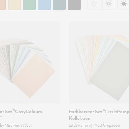
n-Set "CosyColours
Farbkarten-Set "LittlePom
n"
Kollektion"
 by MissPompadour
LittlePomp by MissPompadour