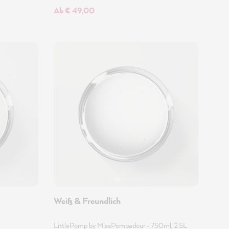
Ab € 49,00
Weiß & Freundlich
LittlePomp by MissPompadour
•
750ml, 2.5L