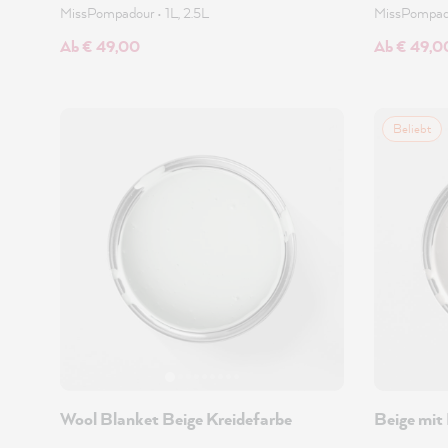
MissPompadour
•
1L, 2.5L
MissPompa
Ab € 49,00
Ab € 49,0
Beliebt
Wool Blanket Beige Kreidefarbe
Beige mit