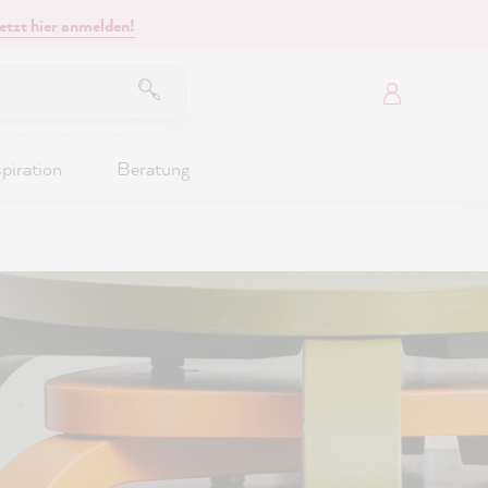
etzt hier anmelden!
spiration
Beratung