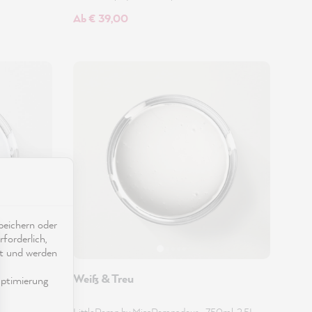
Ab € 39,00
eichern oder
forderlich,
ät und werden
Weiß & Treu
ptimierung
LittlePomp by MissPompadour
•
750ml, 2.5L