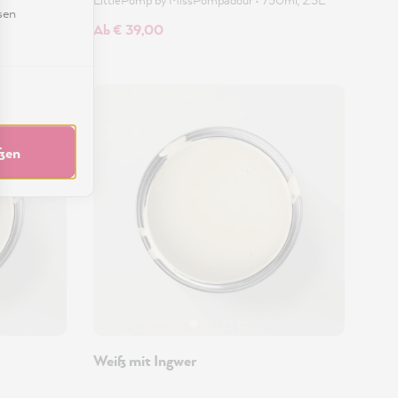
sen
Ab € 39,00
eßen
Weiß mit Ingwer