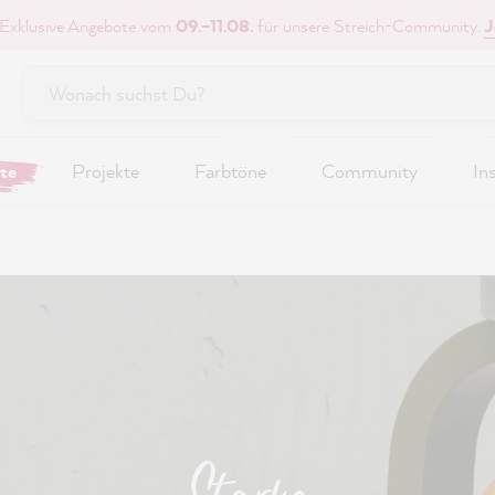
 Exklusive Angebote vom
09.–11.08.
für unsere Streich-Community.
J
te
Projekte
Farbtöne
Community
In