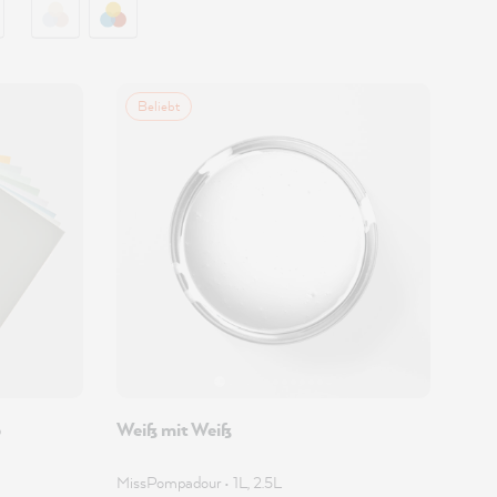
Beliebt
p
Weiß mit Weiß
MissPompadour
•
1L, 2.5L