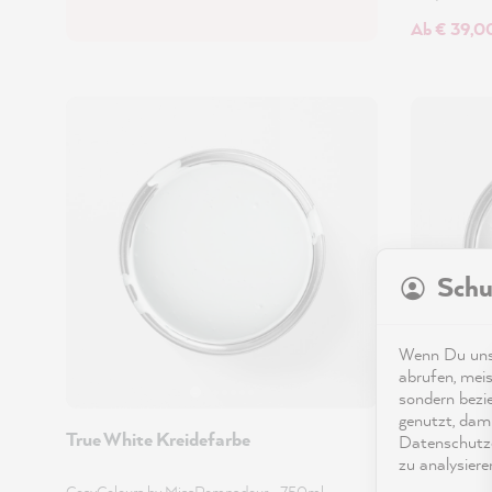
Ab € 39,0
Schu
Wenn Du unse
abrufen, meis
sondern bezi
genutzt, dami
True White Kreidefarbe
Weiß & St
Datenschutze
zu analysiere
CosyColours by MissPompadour
•
750ml
LittlePomp 