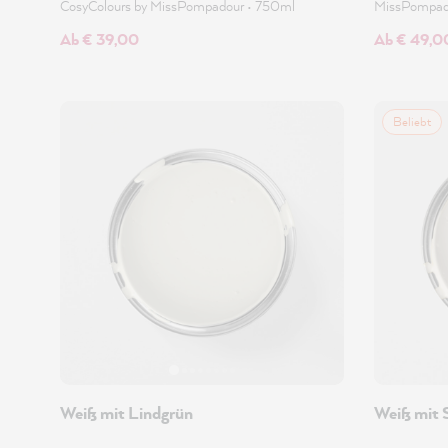
CosyColours by MissPompadour
•
750ml
MissPompa
Ab € 39,00
Ab € 49,0
Beliebt
Weiß mit Lindgrün
Weiß mit 