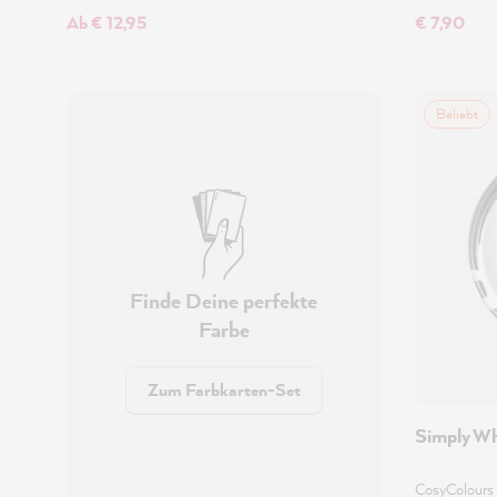
Ab € 12,95
€ 7,90
Beliebt
Finde Deine perfekte
Farbe
Zum Farbkarten-Set
Simply Wh
CosyColours