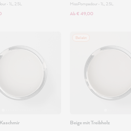
dour
•
1L, 2.5L
MissPompadour
•
1L, 2.5L
0
Ab € 49,00
Beliebt
 Kaschmir
Beige mit Treibholz