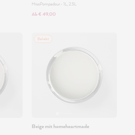
MissPompadour
•
1L, 2.5L
Ab € 49,00
Beliebt
Beige mit homeheartmade