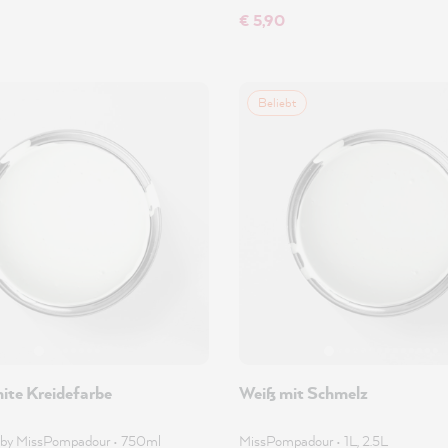
€ 5,90
Beliebt
ite Kreidefarbe
Weiß mit Schmelz
 by MissPompadour
•
750ml
MissPompadour
•
1L, 2.5L