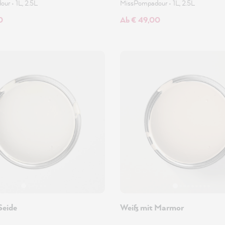
dour
•
1L, 2.5L
MissPompadour
•
1L, 2.5L
0
Ab € 49,00
Seide
Weiß mit Marmor