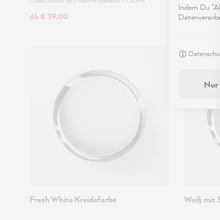
Indem Du "Akz
Ab € 39,00
Ab € 39,0
Datenverarbei
Datenschut
Beliebt
Nur 
Fresh White Kreidefarbe
Weiß mit 