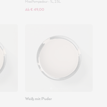
MissPompadour
•
1L, 2.5L
Ab € 49,00
Weiß mit Puder