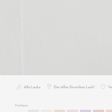
Alle Lacke
Der Alles Streichen Lack!
Vo
Filtern:
Farbtöne