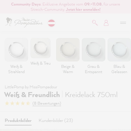
Community Days
: Exklusive Angebote vom
09.–11.08.
für unsere
inhalt springen
Streich-Community.
Jetzt hier anmelden!
Weiß & Treu
Weiß &
Beige &
Grau &
Blau &
Strahlend
Warm
Entspannt
Gelassen
LittlePomp by MissPompadour
|
Weiß & Freundlich
Kreidelack 750ml
(8 Bewertungen)
Produktbilder
Kundenbilder (23)