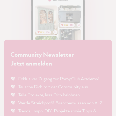
Community Newsletter
Jetzt anmelden
Exklusiver Zugang zur PompClub Academy!
Tausche Dich mit der Community aus.
Teile Projekte, lass Dich belohnen.
Werde Streichprofi! Branchenwissen von A-Z.
Trends, Inspo, DIY-Projekte sowie Tipps &