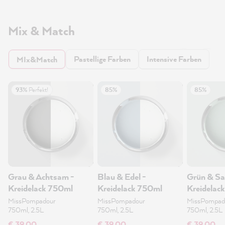
Mix & Match
Pastellige Farben
Intensive Farben
MIx&Match
93%
Perfekt!
85%
85%
Grau & Achtsam -
Blau & Edel -
Grün & Sa
Kreidelack 750ml
Kreidelack 750ml
Kreidelac
MissPompadour
MissPompadour
MissPompad
750ml, 2.5L
750ml, 2.5L
750ml, 2.5L
€ 39,00
€ 39,00
€ 39,00