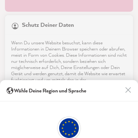
21.863
Bewertungen
Schutz Deiner Daten
4,9
rating
8.983
bewertungen
Shop
Wenn Du unsere Website besuchst, kann diese
reviews-io
Informationen in Deinem Browser speichern oder abrufen,
Service
meist in Form von Cookies. Diese Informationen sind nicht
nur technisch erforderlich, sondern beziehen sich
möglicherweise auf Dich, Deine Einstellungen oder Dein
Kontakt
Gerät und werden genutzt, damit die Website wie erwartet
funktioniert und um mittels den in der
App herunterladen
Datenschutzerklärung genannten Dienste Deine Nutzung
Stefanie P
Wähle Deine Region und Sprache
der Webseite für deren Optimierung zu analysieren sowie
Verifizierter Kunde
Werbung zu betreiben und zu personalisieren.
Auszeichnungen
Die Farben sind wie immer leicht auftragbar
Twitter
und gut deckend.
Indem Du "Akzeptieren & Schließen" klickst, stimmst Du
Facebook
Social Media
(jederzeit widerruflich) diesen Datenverarbeitungen
Hilfreich
?
Ja
Teilen
7.8.2026
freiwillig zu.