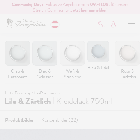
Community Days
: Exklusive Angebote vom
09.–11.08.
für unsere
inhalt springen
Streich-Community.
Jetzt hier anmelden!
Blau & Edel
Grau &
Blau &
Weiß &
Rosa &
Entspannt
Gelassen
Strahlend
Furchtlos
LittlePomp by MissPompadour
|
Lila & Zärtlich
Kreidelack 750ml
Produktbilder
Kundenbilder (22)