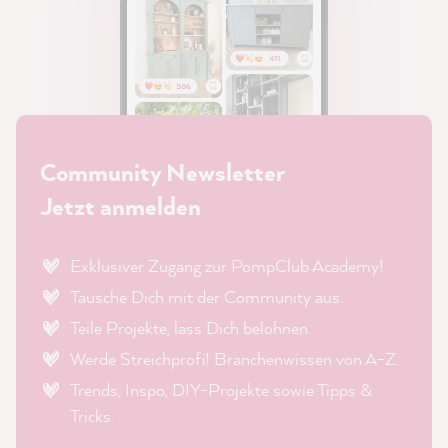
Community Newsletter
Jetzt anmelden
Exklusiver Zugang zur PompClub Academy!
Tausche Dich mit der Community aus.
Teile Projekte, lass Dich belohnen.
Werde Streichprofi! Branchenwissen von A-Z.
Trends, Inspo, DIY-Projekte sowie Tipps &
Tricks.