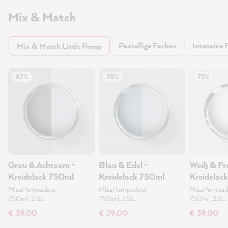
Mix & Match
Pastellige Farben
Intensive 
Mix & Match Little Pomp
87%
78%
75%
Grau & Achtsam -
Blau & Edel -
Weiß & Fre
Kreidelack 750ml
Kreidelack 750ml
Kreidelac
MissPompadour
MissPompadour
MissPompad
750ml, 2.5L
750ml, 2.5L
750ml, 2.5L
€ 39,00
€ 39,00
€ 39,00