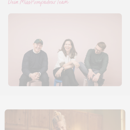
Dein MissPompadour Team