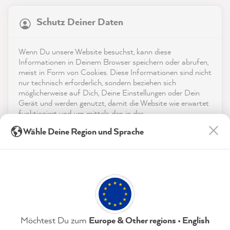
21.835
Bewertungen
Schutz Deiner Daten
4,9
rating
8.972
bewertungen
Shop
Wenn Du unsere Website besuchst, kann diese
reviews-io
Informationen in Deinem Browser speichern oder abrufen,
Service
meist in Form von Cookies. Diese Informationen sind nicht
nur technisch erforderlich, sondern beziehen sich
möglicherweise auf Dich, Deine Einstellungen oder Dein
Kontakt
Gerät und werden genutzt, damit die Website wie erwartet
funktioniert und um mittels den in der
App herunterladen
Datenschutzerklärung genannten Dienste Deine Nutzung
Sophie J
Wähle Deine Region und Sprache
der Webseite für deren Optimierung zu analysieren sowie
Verifizierter Kunde
Werbung zu betreiben und zu personalisieren.
Auszeichnungen
Zum Versiegeln - MissPompadour Versiegelung
Kaum sichtbar, das tolle matte Flair der
Indem Du "Akzeptieren & Schließen" klickst, stimmst Du
Social Media
Kreidefarbe bleibt erhalten, aber die
(jederzeit widerruflich) diesen Datenverarbeitungen
freiwillig zu.
Lebensdauer und Widerstandskraft der
gestrichenen Möbel wird deutlich erhöht -
Twitter
unverzichtbar wenn man Kinder hat :)
Facebook
Datenschutzerklärung
Impressum
Einstellungen
Möchtest Du zum
Europe & Other regions • English
Hilfreich
?
Ja
Teilen