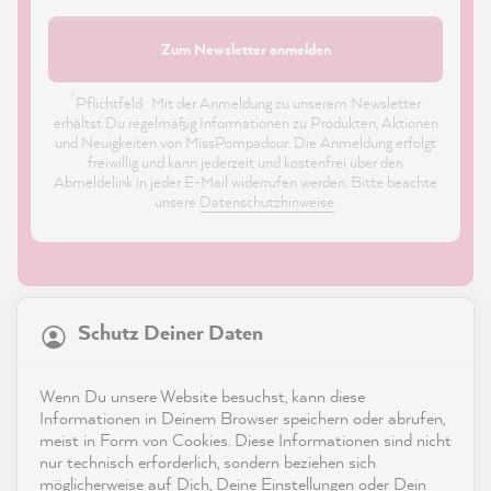
Zum Newsletter anmelden
*
Pflichtfeld · Mit der Anmeldung zu unserem Newsletter
erhältst Du regelmäßig Informationen zu Produkten, Aktionen
und Neuigkeiten von MissPompadour. Die Anmeldung erfolgt
freiwillig und kann jederzeit und kostenfrei über den
Abmeldelink in jeder E-Mail widerrufen werden. Bitte beachte
unsere
Datenschutzhinweise
.
21.923
Bewertungen
Schutz Deiner Daten
4,9
rating
9.003
bewertungen
Shop
Wenn Du unsere Website besuchst, kann diese
reviews-io
Informationen in Deinem Browser speichern oder abrufen,
Service
meist in Form von Cookies. Diese Informationen sind nicht
nur technisch erforderlich, sondern beziehen sich
möglicherweise auf Dich, Deine Einstellungen oder Dein
Kontakt