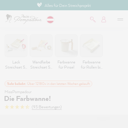
Alles für Dein Streichprojekt
inhalt springen
Lack
Wandfarbe
Farbwanne
Farbwanne
Streichset 5-
Streichset 5-
für Pinsel
für Rollen bis
teilig
teilig
18cm
Sehr beliebt
: Über 12180x in den letzten Wochen gekauft
MissPompadour
Die Farbwanne!
(93 Bewertungen)