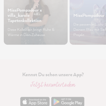
MissPompadour x
villa_karole
MissPompadour 
Tapetenkollektion
Die passende Lucky 
Diese Kollektion bringt Ruhe &
Deinem Blau mit Sei
Wärme in Dein Zuhause.
Projekt
Kennst Du schon unsere App?
Jetzt herunterladen