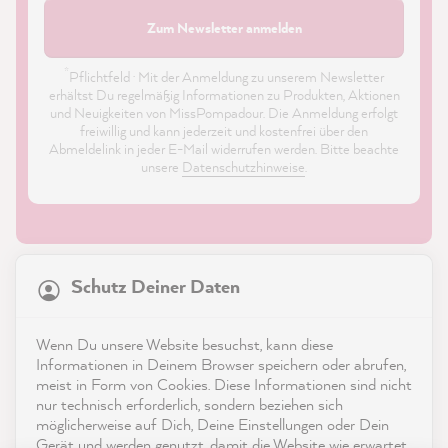
Zum Newsletter anmelden
*
Pflichtfeld · Mit der Anmeldung zu unserem Newsletter
erhältst Du regelmäßig Informationen zu Produkten, Aktionen
und Neuigkeiten von MissPompadour. Die Anmeldung erfolgt
freiwillig und kann jederzeit und kostenfrei über den
Abmeldelink in jeder E-Mail widerrufen werden. Bitte beachte
unsere
Datenschutzhinweise
.
21.861
Bewertungen
Schutz Deiner Daten
4,9
rating
8.976
bewertungen
Shop
Wenn Du unsere Website besuchst, kann diese
reviews-io
Informationen in Deinem Browser speichern oder abrufen,
Service
meist in Form von Cookies. Diese Informationen sind nicht
nur technisch erforderlich, sondern beziehen sich
möglicherweise auf Dich, Deine Einstellungen oder Dein
Kontakt
Gerät und werden genutzt, damit die Website wie erwartet