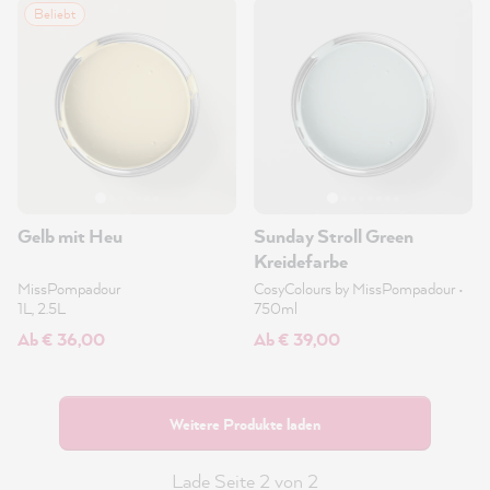
Beliebt
Gelb mit Heu
Sunday Stroll Green
Kreidefarbe
MissPompadour
CosyColours by MissPompadour
•
1L, 2.5L
750ml
Ab € 36,00
Ab € 39,00
Weitere Produkte laden
Lade Seite 2 von 2