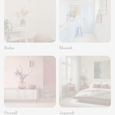
Boho
Skandi
Pastell
Japandi