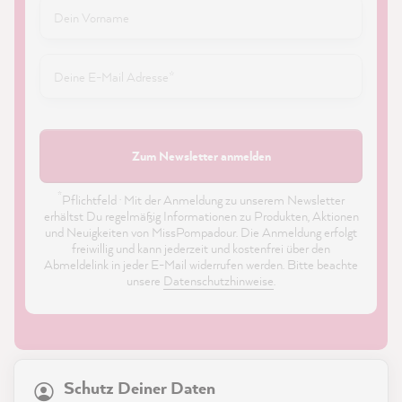
Zum Newsletter anmelden
*
Pflichtfeld · Mit der Anmeldung zu unserem Newsletter
erhältst Du regelmäßig Informationen zu Produkten, Aktionen
und Neuigkeiten von MissPompadour. Die Anmeldung erfolgt
freiwillig und kann jederzeit und kostenfrei über den
Abmeldelink in jeder E-Mail widerrufen werden. Bitte beachte
unsere
Datenschutzhinweise
.
21.874
Bewertungen
Schutz Deiner Daten