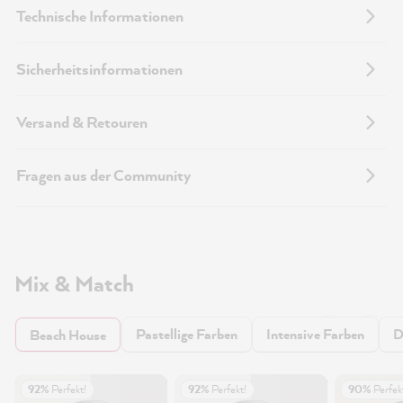
Technische Informationen
Sicherheitsinformationen
Versand & Retouren
Fragen aus der Community
Mix & Match
Pastellige Farben
Intensive Farben
D
Beach House
92%
Perfekt!
92%
Perfekt!
90%
Perfek