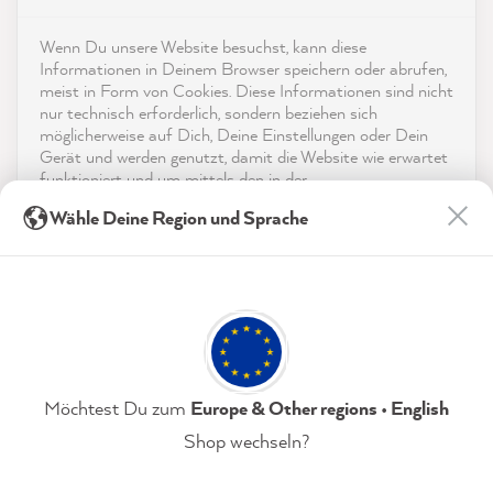
4,9
rating
8.985
bewertungen
Shop
Wenn Du unsere Website besuchst, kann diese
reviews-io
Informationen in Deinem Browser speichern oder abrufen,
Service
meist in Form von Cookies. Diese Informationen sind nicht
nur technisch erforderlich, sondern beziehen sich
möglicherweise auf Dich, Deine Einstellungen oder Dein
Kontakt
Gerät und werden genutzt, damit die Website wie erwartet
funktioniert und um mittels den in der
App herunterladen
Datenschutzerklärung genannten Dienste Deine Nutzung
Sandra B
Wähle Deine Region und Sprache
der Webseite für deren Optimierung zu analysieren sowie
Verifizierter Kunde
Twitter
Werbung zu betreiben und zu personalisieren.
Auszeichnungen
Tolle Farben, toller Support... macht Spaß!
Facebook
Indem Du "Akzeptieren & Schließen" klickst, stimmst Du
Hilfreich
?
Ja
Teilen
8.8.2026
Social Media
(jederzeit widerruflich) diesen Datenverarbeitungen
freiwillig zu.
Katharina H
Datenschutzerklärung
Impressum
Einstellungen
Möchtest Du zum
Europe & Other regions • English
Verifizierter Kunde
Shop wechseln?
Zum Halten & Blocken - MissPompadour Haft-
und Sperrgrund
Akzeptieren & Schließen
Macht den Ansicht langlebiger.