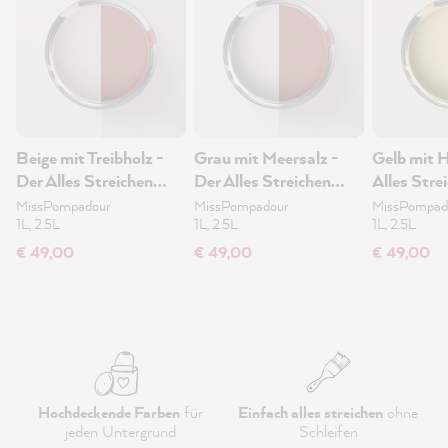
Beige mit Treibholz -
Grau mit Meersalz -
Gelb mit 
Der Alles Streichen
Der Alles Streichen
Alles Stre
Lack 1L
Lack 1L
MissPompadour
MissPompadour
MissPompad
1L, 2.5L
1L, 2.5L
1L, 2.5L
€ 49,00
€ 49,00
€ 49,00
Hochdeckende Farben
für
Einfach alles streichen
ohne
jeden Untergrund
Schleifen