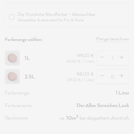
Die Nützliche Wandfarbe! - Abwaschbar
Abwaschbar & extra stabil für Flur & Küche
Menge berechnen
Farbmenge wählen:
Anzahl
49,00 €
1L
(49,00 € / 1 Liter)
Anzahl
98,00 €
2.5L
(39,20 € / 1 Liter)
Farbmenge
1 Liter
Farbvariante
Der Alles Streichen Lack
2
Reichweite
ca.
10m
bei doppeltem Anstrich