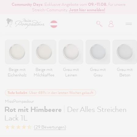
Community Days
: Exklusive Angebote vom
09.–11.08.
für unsere
inhalt springen
Streich-Community.
Jetzt hier anmelden!
Beige mit
Beige mit
Grau mit
Grau mit
Grau mit
Eichenholz
Milchkaffee
Leinen
Grau
Beton
Sehr beliebt
: Über 489x in den letzten Wochen gekauft
MissPompadour
|
Rot mit Himbeere
Der Alles Streichen
Lack 1L
(29 Bewertungen)