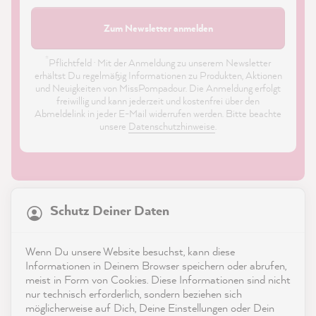
Zum Newsletter anmelden
*
Pflichtfeld · Mit der Anmeldung zu unserem Newsletter
erhältst Du regelmäßig Informationen zu Produkten, Aktionen
und Neuigkeiten von MissPompadour. Die Anmeldung erfolgt
freiwillig und kann jederzeit und kostenfrei über den
Abmeldelink in jeder E-Mail widerrufen werden. Bitte beachte
unsere
Datenschutzhinweise
.
21.869
Bewertungen
Schutz Deiner Daten
4,9
rating
8.985
bewertungen
Shop
Wenn Du unsere Website besuchst, kann diese
reviews-io
Informationen in Deinem Browser speichern oder abrufen,
Service
meist in Form von Cookies. Diese Informationen sind nicht
nur technisch erforderlich, sondern beziehen sich
möglicherweise auf Dich, Deine Einstellungen oder Dein
Kontakt