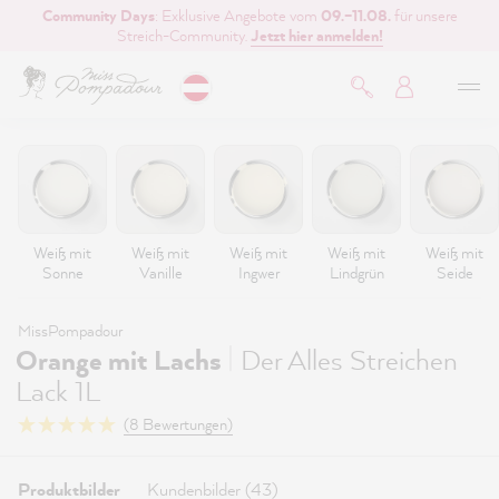
Community Days
: Exklusive Angebote vom
09.–11.08.
für unsere
inhalt springen
Streich-Community.
Jetzt hier anmelden!
Weiß mit
Weiß mit
Weiß mit
Weiß mit
Weiß mit
Sonne
Vanille
Ingwer
Lindgrün
Seide
MissPompadour
|
Orange mit Lachs
Der Alles Streichen
Lack 1L
(8 Bewertungen)
Produktbilder
Kundenbilder (43)