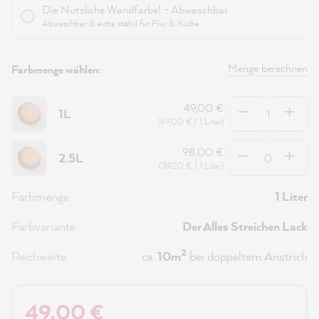
Die Nützliche Wandfarbe! - Abwaschbar
Abwaschbar & extra stabil für Flur & Küche
Menge berechnen
Farbmenge wählen:
Anzahl
49,00 €
1L
(49,00 € / 1 Liter)
Anzahl
98,00 €
2.5L
(39,20 € / 1 Liter)
Farbmenge
1 Liter
Farbvariante
Der Alles Streichen Lack
2
Reichweite
ca.
10m
bei doppeltem Anstrich
49,00 €