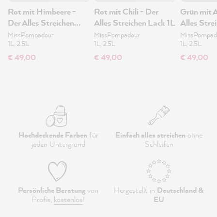
Rot mit Himbeere -
Rot mit Chili - Der
Grün mit 
Der Alles Streichen
Alles Streichen Lack 1L
Alles Stre
Lack 1L
MissPompadour
MissPompadour
MissPompad
1L, 2.5L
1L, 2.5L
1L, 2.5L
€ 49,00
€ 49,00
€ 49,00
Hochdeckende Farben
für
Einfach alles streichen
ohne
jeden Untergrund
Schleifen
Persönliche Beratung
von
Hergestellt in
Deutschland &
Profis,
kostenlos
!
EU