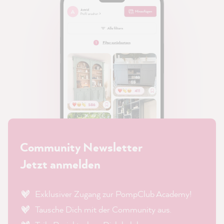
Community Newsletter
Jetzt anmelden
Exklusiver Zugang zur PompClub Academy!
Tausche Dich mit der Community aus.