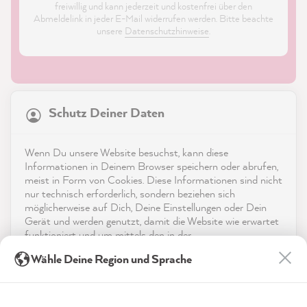
freiwillig und kann jederzeit und kostenfrei über den
Abmeldelink in jeder E-Mail widerrufen werden. Bitte beachte
unsere
Datenschutzhinweise
.
21.822
Bewertungen
Schutz Deiner Daten
4,9
rating
8.964
bewertungen
Shop
Wenn Du unsere Website besuchst, kann diese
reviews-io
Informationen in Deinem Browser speichern oder abrufen,
Service
meist in Form von Cookies. Diese Informationen sind nicht
nur technisch erforderlich, sondern beziehen sich
möglicherweise auf Dich, Deine Einstellungen oder Dein
Kontakt
Gerät und werden genutzt, damit die Website wie erwartet
funktioniert und um mittels den in der
App herunterladen
Datenschutzerklärung genannten Dienste Deine Nutzung
Anonym
Wähle Deine Region und Sprache
der Webseite für deren Optimierung zu analysieren sowie
Verifizierter Kunde
Werbung zu betreiben und zu personalisieren.
Auszeichnungen
Ich bin mit dem Ergebnis sehr zufrieden und
würde jederzeit wieder Farbe von Ihnen
Indem Du "Akzeptieren & Schließen" klickst, stimmst Du
Twitter