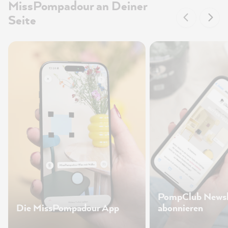
MissPompadour an Deiner
Seite
PompClub Newsl
Die MissPompadour App
abonnieren