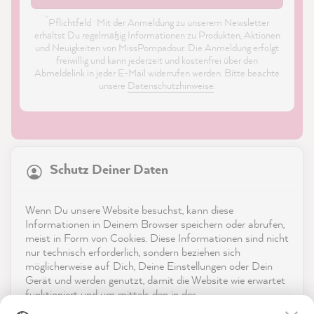
*
Pflichtfeld · Mit der Anmeldung zu unserem Newsletter
erhältst Du regelmäßig Informationen zu Produkten, Aktionen
und Neuigkeiten von MissPompadour. Die Anmeldung erfolgt
freiwillig und kann jederzeit und kostenfrei über den
Abmeldelink in jeder E-Mail widerrufen werden. Bitte beachte
unsere
Datenschutzhinweise
.
21.865
Bewertungen
Schutz Deiner Daten
4,9
rating
8.983
bewertungen
Shop
Wenn Du unsere Website besuchst, kann diese
reviews-io
Informationen in Deinem Browser speichern oder abrufen,
Service
meist in Form von Cookies. Diese Informationen sind nicht
nur technisch erforderlich, sondern beziehen sich
möglicherweise auf Dich, Deine Einstellungen oder Dein
Kontakt
Gerät und werden genutzt, damit die Website wie erwartet
funktioniert und um mittels den in der
App herunterladen
Datenschutzerklärung genannten Dienste Deine Nutzung
Ulrike S