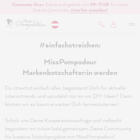
Community Days
: Exklusive Angebote vom
09.–11.08.
für unsere
inhalt springen
Streich-Community.
Jetzt hier anmelden!
#einfachstreichen:
MissPompadour
Markenbotschafter:in werden
Du streichst einfach alles, begeisterst Dich für aktuelle
Interiortrends und sprudelst nur so vor DIY-Ideen? Dann
können wir es kaum erwarten Dich kennenzulernen!
Schick uns Deine Kooperationsanfrage und vielleicht
begeistern wir schon bald gemeinsam Deine Community
für kreative Streichprojekte mit MissPompadour!