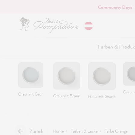
Community Days
:
Hauptinhalt springen
Farben & Produk
Grau m
Grau mit Grün
Grau mit Braun
Grau mit Granit
Zurück
Home
Farben & Lacke
Farbe Orange