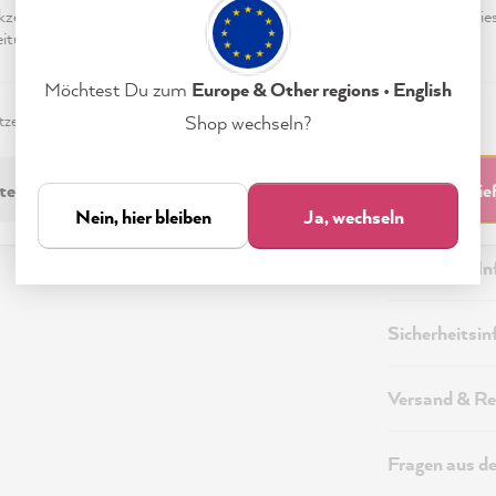
eptieren & Schließen" klickst, stimmst Du (jederzeit widerruflich) die
tungen freiwillig zu.
Möchtest Du zum
Europe & Other regions • English
zerklärung
Impressum
Einstellungen
Shop wechseln?
technisch Erforderliche
Akzeptieren & Schli
Beschreibung
Nein, hier bleiben
Ja, wechseln
Technische I
Sicherheitsi
Versand & Re
Fragen aus d