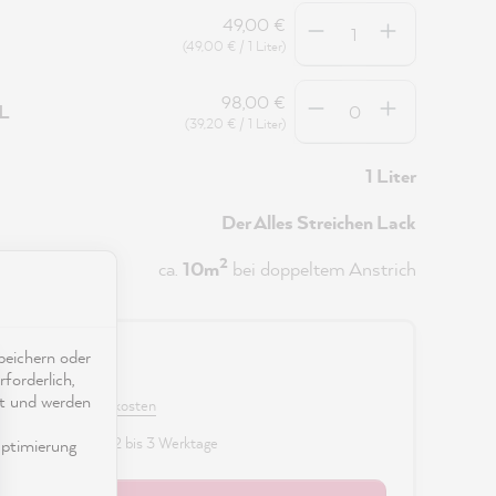
Anzahl
49,00 €
(49,00 € / 1 Liter)
Anzahl
98,00 €
5L
(39,20 € / 1 Liter)
1 Liter
Der Alles Streichen Lack
2
ca.
10m
bei doppeltem Anstrich
eichern oder
0 €
forderlich,
ät und werden
 MwSt. zzgl. Versandkosten
fügbar, Lieferzeit: 2 bis 3 Werktage
ptimierung