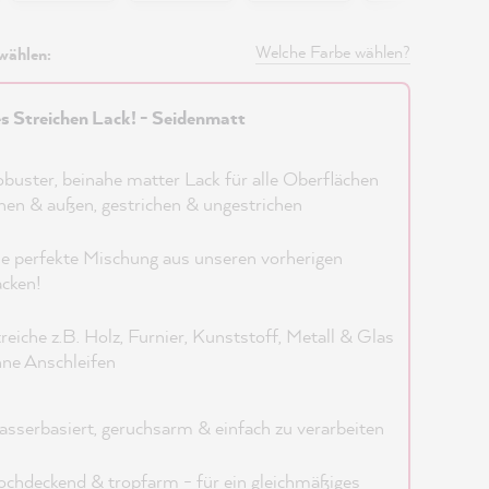
Welche Farbe wählen?
wählen:
es Streichen Lack! - Seidenmatt
buster, beinahe matter Lack für alle Oberflächen
nen & außen, gestrichen & ungestrichen
e perfekte Mischung aus unseren vorherigen
cken!
reiche z.B. Holz, Furnier, Kunststoff, Metall & Glas
ne Anschleifen
sserbasiert, geruchsarm & einfach zu verarbeiten
chdeckend & tropfarm - für ein gleichmäßiges