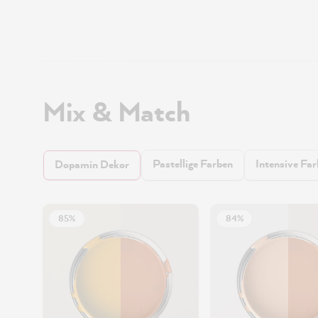
Mix & Match
Pastellige Farben
Intensive Fa
Dopamin Dekor
85%
84%