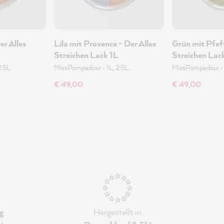
er Alles
Lila mit Provence - Der Alles
Grün mit Pfeff
L
Streichen Lack 1L
Streichen Lac
2.5L
MissPompadour
•
1L, 2.5L
MissPompadour
€ 49,00
€ 49,00
g
Hergestellt in