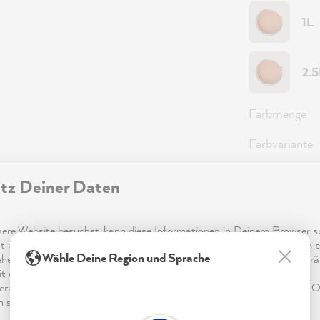
1L
2.
Farbmenge
Farbvariante
Reichweite
tz Deiner Daten
re Website besuchst, kann diese Informationen in Deinem Browser sp
49,0
t in Form von Cookies. Diese Informationen sind nicht nur technisch er
Wähle Deine Region und Sprache
ehen sich möglicherweise auf Dich, Deine Einstellungen oder Dein Ger
Preise inkl.
t die Website wie erwartet funktioniert und um mittels den in der
Sofort ver
rklärung genannten Dienste Deine Nutzung der Webseite für deren O
n sowie Werbung zu betreiben und zu personalisieren.