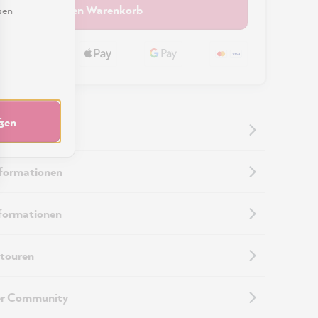
In den Warenkorb
sen
eßen
nformationen
nformationen
touren
er Community