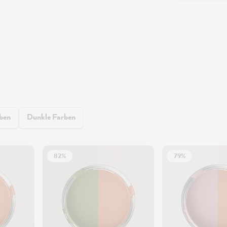
rben
Dunkle Farben
82%
79%