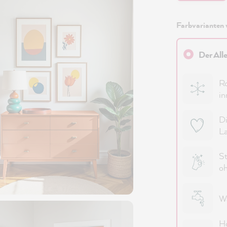
Farbvarianten 
Der All
Ro
in
Di
La
St
oh
Wa
Ho