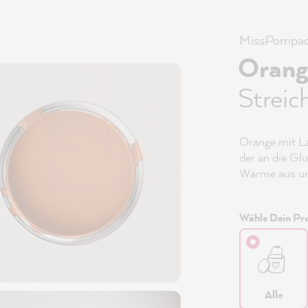
MissPompad
Orang
Streic
Orange mit La
der an die Glu
Wärme aus und
Wähle Dein Pro
Alle