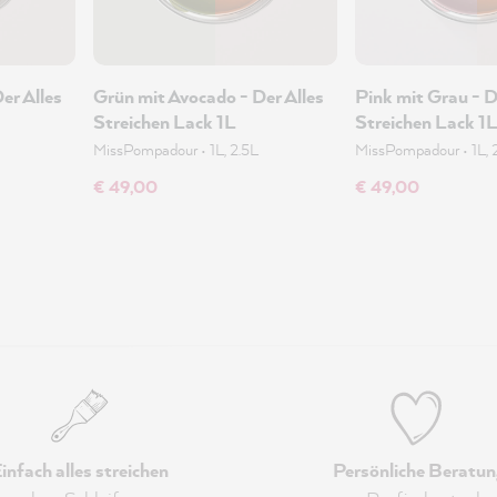
er Alles
Grün mit Avocado - Der Alles
Pink mit Grau - D
Streichen Lack 1L
Streichen Lack 1
MissPompadour
•
1L, 2.5L
MissPompadour
•
1L, 
€ 49,00
€ 49,00
infach alles streichen
Persönliche Beratun