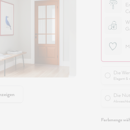
Er
Co
Wi
G
M
Die Wer
Elegant & 
nzeigen
Die Nüt
Abwaschbar
Farbmenge wäh