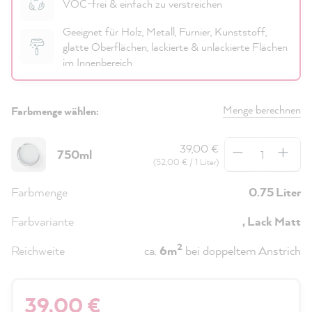
VOC-frei & einfach zu verstreichen
Geeignet für Holz, Metall, Furnier, Kunststoff,
glatte Oberflächen, lackierte & unlackierte Flächen
im Innenbereich
Menge berechnen
Farbmenge wählen:
Anzahl
39,00 €
750ml
(52,00 € / 1 Liter)
Farbmenge
0.75 Liter
Farbvariante
, Lack Matt
2
Reichweite
ca.
6m
bei doppeltem Anstrich
39,00 €