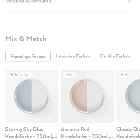
Versand & Retouren
Mix & Match
Intensive Farben
Dunkle Farben
Pastellige Farben
90%
Perfekt!
84%
84%
Stormy Sky Blue
Autumn Red
Cloudy Bl
Kreidefarbe - 750ml,
Kreidefarbe - 750ml,
Kreidefar