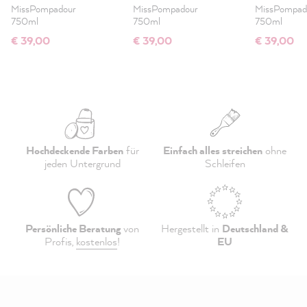
Lack Matt
Lack Matt
Lack Mat
MissPompadour
MissPompadour
MissPompad
750ml
750ml
750ml
€ 39,00
€ 39,00
€ 39,00
Hochdeckende Farben
für
Einfach alles streichen
ohne
jeden Untergrund
Schleifen
Persönliche Beratung
von
Hergestellt in
Deutschland &
Profis,
kostenlos
!
EU