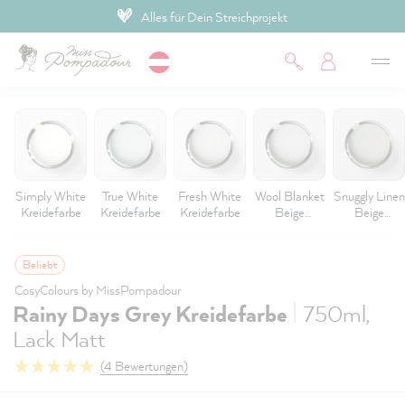
Persönliche & professionelle Beratung
inhalt springen
Simply White
True White
Fresh White
Wool Blanket
Snuggly Linen
Kreidefarbe
Kreidefarbe
Kreidefarbe
Beige
Beige
Kreidefarbe
Kreidefarbe
Beliebt
CosyColours by MissPompadour
|
Rainy Days Grey Kreidefarbe
750ml,
Lack Matt
(4 Bewertungen)