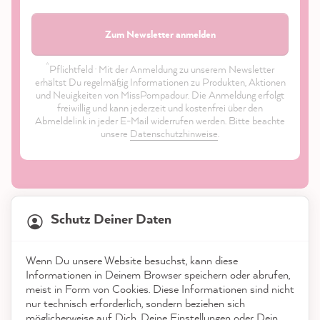
Zum Newsletter anmelden
*
Pflichtfeld · Mit der Anmeldung zu unserem Newsletter
erhältst Du regelmäßig Informationen zu Produkten, Aktionen
und Neuigkeiten von MissPompadour. Die Anmeldung erfolgt
freiwillig und kann jederzeit und kostenfrei über den
Abmeldelink in jeder E-Mail widerrufen werden. Bitte beachte
unsere
Datenschutzhinweise
.
21.904
Bewertungen
Schutz Deiner Daten
4,9
rating
8.994
bewertungen
Shop
Wenn Du unsere Website besuchst, kann diese
reviews-io
Informationen in Deinem Browser speichern oder abrufen,
Service
meist in Form von Cookies. Diese Informationen sind nicht
nur technisch erforderlich, sondern beziehen sich
möglicherweise auf Dich, Deine Einstellungen oder Dein