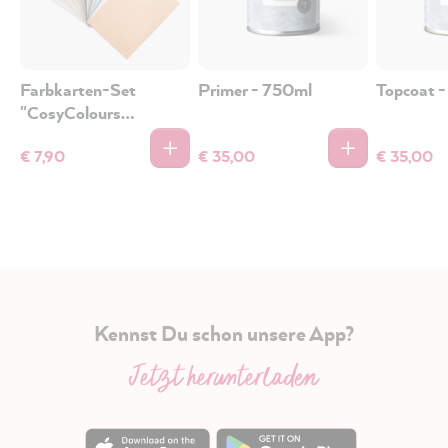
Farbkarten-Set
Primer - 750ml
Topcoat 
"CosyColours
Kollektion" -
€ 7,90
€ 35,00
€ 35,00
Farbkarten-Set
Kennst Du schon unsere App?
Jetzt herunterladen