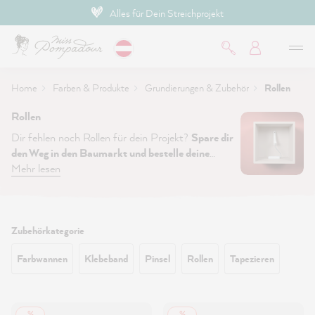
Alles für Dein Streichprojekt
inhalt springen
Home
Farben & Produkte
Grundierungen & Zubehör
Rollen
Rollen
Dir fehlen noch Rollen für dein Projekt?
Spare dir
den Weg in den Baumarkt und bestelle deine
Farbrollen einfach mit deiner Farbe.
Mehr lesen
Nutze die
gewonnene Zeit einfach zur Vorbereitung deines
Projektes!
Filtern:
Zubehörkategorie
Farbwannen
Klebeband
Pinsel
Rollen
Tapezieren
%
%