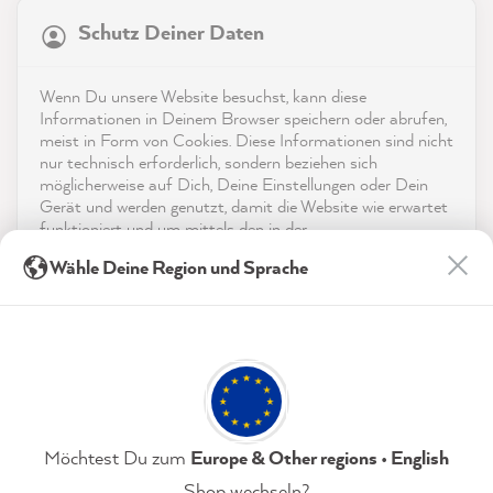
Schutz Deiner Daten
4,9
rating
8.993
bewertungen
Shop
Wenn Du unsere Website besuchst, kann diese
reviews-io
Informationen in Deinem Browser speichern oder abrufen,
Service
meist in Form von Cookies. Diese Informationen sind nicht
nur technisch erforderlich, sondern beziehen sich
möglicherweise auf Dich, Deine Einstellungen oder Dein
Kontakt
Gerät und werden genutzt, damit die Website wie erwartet
funktioniert und um mittels den in der
App herunterladen
Datenschutzerklärung genannten Dienste Deine Nutzung
Birgit B
Wähle Deine Region und Sprache
der Webseite für deren Optimierung zu analysieren sowie
Verifizierter Kunde
Twitter
Werbung zu betreiben und zu personalisieren.
Auszeichnungen
Super Color
Facebook
Indem Du "Akzeptieren & Schließen" klickst, stimmst Du
Hilfreich
?
Ja
Teilen
9.8.2026
Social Media
(jederzeit widerruflich) diesen Datenverarbeitungen
freiwillig zu.
Anonym
Datenschutzerklärung
Impressum
Einstellungen
Möchtest Du zum
Europe & Other regions • English
Verifizierter Kunde
Shop wechseln?
MissPompadour Beige mit Milchkaffee - Der Alles