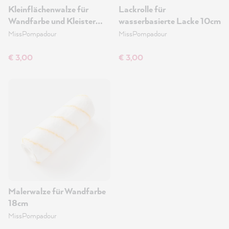
Kleinflächenwalze für
Lackrolle für
Wandfarbe und Kleister
wasserbasierte Lacke 10cm
12cm
MissPompadour
MissPompadour
€ 3,00
€ 3,00
Malerwalze für Wandfarbe
18cm
MissPompadour