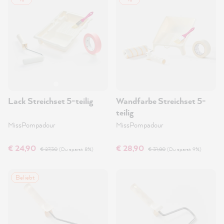
Lack Streichset 5-teilig
Wandfarbe Streichset 5-
teilig
MissPompadour
MissPompadour
€ 24,90
€ 28,90
€ 27,30
(Du sparst 8%)
€ 31,80
(Du sparst 9%)
Beliebt