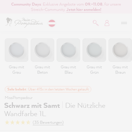
Community Days
: Exklusive Angebote vom
09.–11.08.
für unsere
inhalt springen
Streich-Community.
Jetzt hier anmelden!
Grau mit
Grau mit
Grau mit
Grau mit
Grau mit
Grau
Beton
Blau
Grün
Braun
Sehr beliebt
: Über 415x in den letzten Wochen gekauft
MissPompadour
|
Schwarz mit Samt
Die Nützliche
Wandfarbe 1L
(35 Bewertungen)