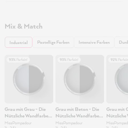
Mix & Match
Pastellige Farben
Intensive Farben
Dunk
Industrial
93%
Perfekt!
93%
Perfekt!
92%
Perfekt
Grau mit Grau - Die
Grau mit Beton - Die
Grau mit G
Nützliche Wandfarbe
Nützliche Wandfarbe
Nützliche
1L
1L
1L
MissPompadour
MissPompadour
MissPompad
1L, 2.5L
1L, 2.5L
1L, 2.5L