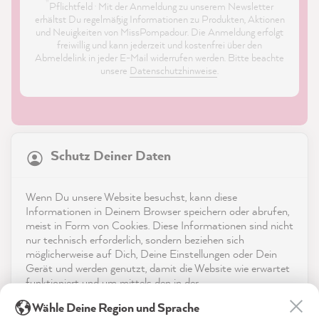
*
Pflichtfeld · Mit der Anmeldung zu unserem Newsletter
erhältst Du regelmäßig Informationen zu Produkten, Aktionen
und Neuigkeiten von MissPompadour. Die Anmeldung erfolgt
freiwillig und kann jederzeit und kostenfrei über den
Abmeldelink in jeder E-Mail widerrufen werden. Bitte beachte
unsere
Datenschutzhinweise
.
21.822
Bewertungen
Schutz Deiner Daten
4,9
rating
8.964
bewertungen
Shop
Wenn Du unsere Website besuchst, kann diese
reviews-io
Informationen in Deinem Browser speichern oder abrufen,
Service
meist in Form von Cookies. Diese Informationen sind nicht
nur technisch erforderlich, sondern beziehen sich
möglicherweise auf Dich, Deine Einstellungen oder Dein
Kontakt
Gerät und werden genutzt, damit die Website wie erwartet
funktioniert und um mittels den in der
App herunterladen
Datenschutzerklärung genannten Dienste Deine Nutzung
Gabriele P
Wähle Deine Region und Sprache
der Webseite für deren Optimierung zu analysieren sowie
Verifizierter Kunde