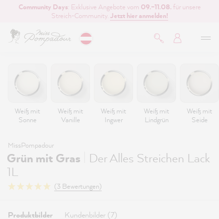
Community Days
: Exklusive Angebote vom
09.–11.08.
für unsere
inhalt springen
Streich-Community.
Jetzt hier anmelden!
Weiß mit
Weiß mit
Weiß mit
Weiß mit
Weiß mit
Sonne
Vanille
Ingwer
Lindgrün
Seide
MissPompadour
|
Grün mit Gras
Der Alles Streichen Lack
1L
(3 Bewertungen)
Produktbilder
Kundenbilder (7)