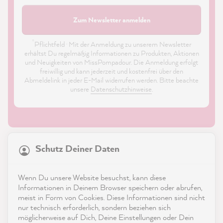
Zum Newsletter anmelden
*
Pflichtfeld · Mit der Anmeldung zu unserem Newsletter
erhältst Du regelmäßig Informationen zu Produkten, Aktionen
und Neuigkeiten von MissPompadour. Die Anmeldung erfolgt
freiwillig und kann jederzeit und kostenfrei über den
Abmeldelink in jeder E-Mail widerrufen werden. Bitte beachte
unsere
Datenschutzhinweise
.
21.829
Bewertungen
Schutz Deiner Daten
4,9
rating
8.967
bewertungen
Shop
Wenn Du unsere Website besuchst, kann diese
reviews-io
Informationen in Deinem Browser speichern oder abrufen,
Service
meist in Form von Cookies. Diese Informationen sind nicht
nur technisch erforderlich, sondern beziehen sich
möglicherweise auf Dich, Deine Einstellungen oder Dein
Kontakt