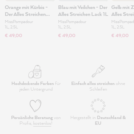
Orange mit Kürbis -
Blau mit Veilchen - Der
Gelb mit Z
Der Alles Streichen
Alles Streichen Lack 1L
Alles Stre
Lack 1L
MissPompadour
MissPompadour
MissPompad
1L, 2.5L
1L, 2.5L
1L, 2.5L
€ 49,00
€ 49,00
€ 49,00
Hochdeckende Farben
für
Einfach alles streichen
ohne
jeden Untergrund
Schleifen
Persönliche Beratung
von
Hergestellt in
Deutschland &
Profis,
kostenlos
!
EU