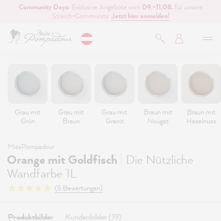
Community Days
: Exklusive Angebote vom
09.–11.08.
für unsere
inhalt springen
Streich-Community.
Jetzt hier anmelden!
Grau mit
Grau mit
Grau mit
Braun mit
Braun mit
Grün
Braun
Granit
Nougat
Haselnuss
MissPompadour
|
Orange mit Goldfisch
Die Nützliche
Wandfarbe 1L
(5 Bewertungen)
Produktbilder
Kundenbilder (19)