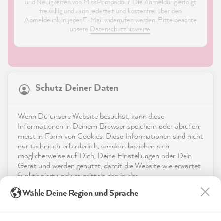
und Neuigkeiten von MissPompadour. Die Anmeldung erfolgt
freiwillig und kann jederzeit und kostenfrei über den
Abmeldelink in jeder E-Mail widerrufen werden. Bitte beachte
unsere
Datenschutzhinweise
.
21.821
Bewertungen
Schutz Deiner Daten
4,9
rating
8.964
bewertungen
Shop
Wenn Du unsere Website besuchst, kann diese
reviews-io
Informationen in Deinem Browser speichern oder abrufen,
Service
meist in Form von Cookies. Diese Informationen sind nicht
nur technisch erforderlich, sondern beziehen sich
möglicherweise auf Dich, Deine Einstellungen oder Dein
Kontakt
Gerät und werden genutzt, damit die Website wie erwartet
funktioniert und um mittels den in der
App herunterladen
Datenschutzerklärung genannten Dienste Deine Nutzung
Anonym
Wähle Deine Region und Sprache
der Webseite für deren Optimierung zu analysieren sowie
Verifizierter Kunde
Twitter
Werbung zu betreiben und zu personalisieren.
Auszeichnungen
Die Fliesenfarbe ist top!
Facebook