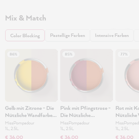
Mix & Match
Pastellige Farben
Intensive Farben
Color Blocking
86%
85%
77%
Gelb mit Zitrone - Die
Pink mit Pfingstrose -
Rot mit Ko
Nützliche Wandfarbe
Die Nützliche
Nützliche
1L
Wandfarbe 1L
1L
MissPompadour
MissPompadour
MissPompad
1L, 2.5L
1L, 2.5L
1L, 2.5L
€ 36,00
€ 36,00
€ 36,00