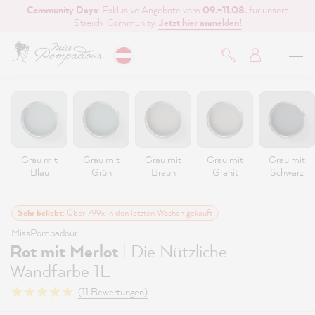
Community Days
: Exklusive Angebote vom
09.–11.08.
für unsere
inhalt springen
Streich-Community.
Jetzt hier anmelden!
Grau mit
Grau mit
Grau mit
Grau mit
Grau mit
Blau
Grün
Braun
Granit
Schwarz
Sehr beliebt
: Über 799x in den letzten Wochen gekauft
MissPompadour
|
Rot mit Merlot
Die Nützliche
Wandfarbe 1L
(11 Bewertungen)