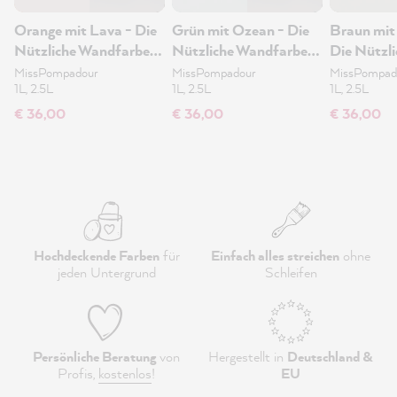
Orange mit Lava - Die
Grün mit Ozean - Die
Braun mit
Nützliche Wandfarbe
Nützliche Wandfarbe
Die Nützli
1L
1L
Wandfarb
MissPompadour
MissPompadour
MissPompad
1L, 2.5L
1L, 2.5L
1L, 2.5L
€ 36,00
€ 36,00
€ 36,00
Hochdeckende Farben
für
Einfach alles streichen
ohne
jeden Untergrund
Schleifen
Persönliche Beratung
von
Hergestellt in
Deutschland &
Profis,
kostenlos
!
EU