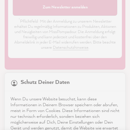
Zum Newsletter anmelden
*
Pflichtfeld · Mit der Anmeldung zu unserem Newsletter
erhältst Du regelmäßig Informationen zu Produkten, Aktionen
und Neuigkeiten von MissPompadour. Die Anmeldung erfolgt
freiwillig und kann jederzeit und kostenfrei über den
Abmeldelink in jeder E-Mail widerrufen werden. Bitte beachte
unsere
Datenschutzhinweise
.
21.863
Bewertungen
Schutz Deiner Daten
4,9
rating
8.983
bewertungen
Shop
Wenn Du unsere Website besuchst, kann diese
reviews-io
Informationen in Deinem Browser speichern oder abrufen,
Service
meist in Form von Cookies. Diese Informationen sind nicht
nur technisch erforderlich, sondern beziehen sich
möglicherweise auf Dich, Deine Einstellungen oder Dein
Kontakt
Gerät und werden genutzt, damit die Website wie erwartet