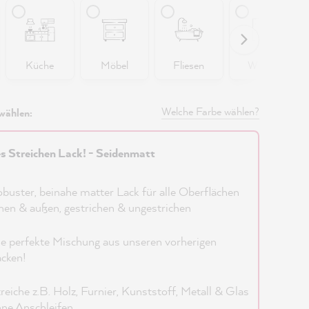
Küche
Möbel
Fliesen
Wände
Welche Farbe wählen?
wählen:
es Streichen Lack! - Seidenmatt
buster, beinahe matter Lack für alle Oberflächen
nen & außen, gestrichen & ungestrichen
e perfekte Mischung aus unseren vorherigen
cken!
reiche z.B. Holz, Furnier, Kunststoff, Metall & Glas
ne Anschleifen