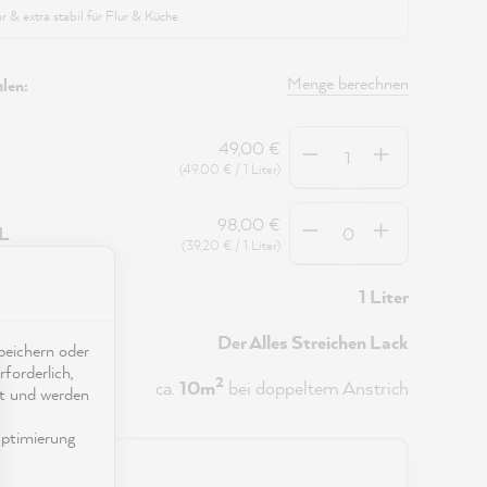
 & extra stabil für Flur & Küche
Menge berechnen
len:
Anzahl
49,00 €
(49,00 € / 1 Liter)
Anzahl
98,00 €
5L
(39,20 € / 1 Liter)
1 Liter
Der Alles Streichen Lack
eichern oder
forderlich,
2
ca.
10m
bei doppeltem Anstrich
ät und werden
ptimierung