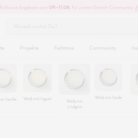
 Exklusive Angebote vom
09.–11.08.
für unsere Streich-Community.
J
te
Projekte
Farbtöne
Community
Ins
Weiß mit Seide
Weiß mit Ingwer
it Vanille
Weiß mit
Lindgrün