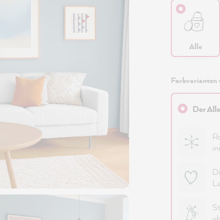
Alle
Farbvarianten 
Der All
Ro
in
Di
La
St
oh