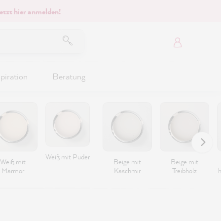
etzt hier anmelden!
piration
Beratung
Weiß mit Puder
Weiß mit
Beige mit
Beige mit
Marmor
Kaschmir
Treibholz