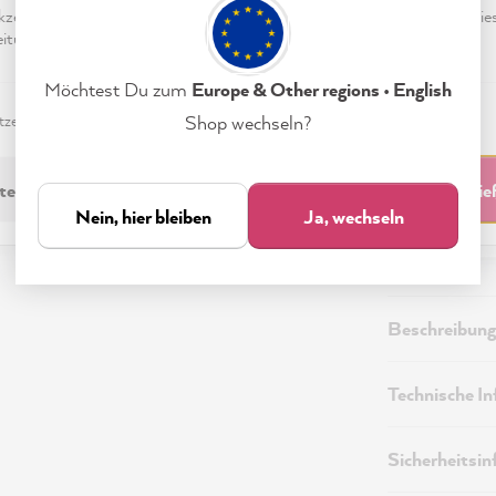
49,0
eptieren & Schließen" klickst, stimmst Du (jederzeit widerruflich) die
Preise inkl.
tungen freiwillig zu.
Sofort ver
Möchtest Du zum
Europe & Other regions • English
zerklärung
Impressum
Einstellungen
Shop wechseln?
technisch Erforderliche
Akzeptieren & Schli
Nein, hier bleiben
Ja, wechseln
Beschreibung
Technische I
Sicherheitsi