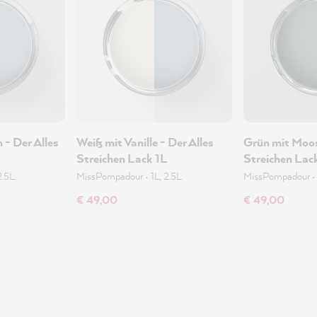
 - Der Alles
Weiß mit Vanille - Der Alles
Grün mit Moos
L
Streichen Lack 1L
Streichen Lac
2.5L
MissPompadour
•
1L, 2.5L
MissPompadour
€ 49,00
€ 49,00