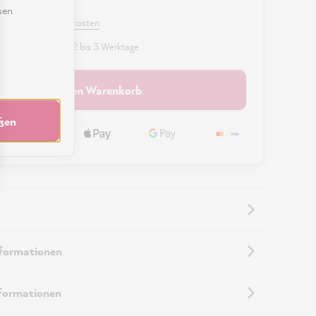
0 €
sen
 MwSt. zzgl. Versandkosten
fügbar, Lieferzeit: 2 bis 3 Werktage
In den Warenkorb
eßen
nformationen
nformationen