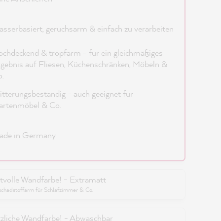
sserbasiert, geruchsarm & einfach zu verarbeiten
chdeckend & tropfarm - für ein gleichmäßiges
gebnis auf Fliesen, Küchenschränken, Möbeln &
.
tterungsbeständig - auch geeignet für
artenmöbel & Co.
ade in Germany
tvolle Wandfarbe! - Extramatt
schadstoffarm für Schlafzimmer & Co.
zliche Wandfarbe! - Abwaschbar