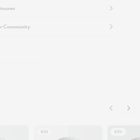
touren
er Community
83%
83%