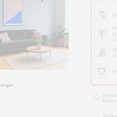
Wa
Ho
Er
Co
Wi
G
M
nzeigen
Die Wer
Elegant & 
Die Nüt