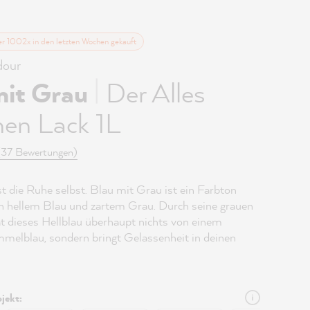
er 1002x in den letzten Wochen gekauft
our
|
mit Grau
Der Alles
hen Lack 1L
(37 Bewertungen)
t die Ruhe selbst. Blau mit Grau ist ein Farbton
n hellem Blau und zartem Grau. Durch seine grauen
at dieses Hellblau überhaupt nichts von einem
mmelblau, sondern bringt Gelassenheit in deinen
jekt: