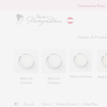
Community Days
:
Hauptinhalt springen
Farben & Produk
Weiß mit Sonne
Weiß m
Weiß mit
Weiß mit
Schmelz
Charakter
Zurück
Home
Farben & Lacke
Farbe Blau