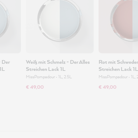
- Der
Weiß mit Schmelz - Der Alles
Rot mit Schweden
 1L
Streichen Lack 1L
Streichen Lack 1
MissPompadour
•
1L, 2.5L
MissPompadour
•
1L, 
€ 49,00
€ 49,00