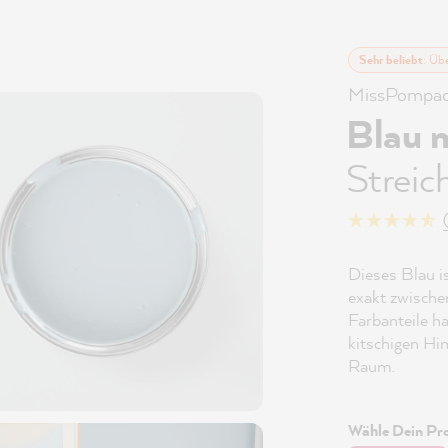
Sehr beliebt
: Üb
MissPompad
Blau 
Streic
Dieses Blau is
exakt zwische
Farbanteile h
kitschigen Hi
Raum.
Wähle Dein Pro