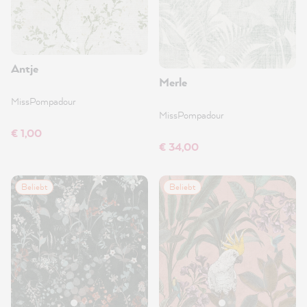
Antje
Merle
MissPompadour
MissPompadour
€ 1,00
€ 34,00
Beliebt
Beliebt