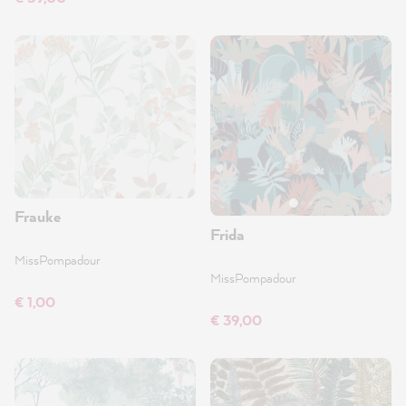
Frauke
Frida
MissPompadour
MissPompadour
€ 1,00
€ 39,00