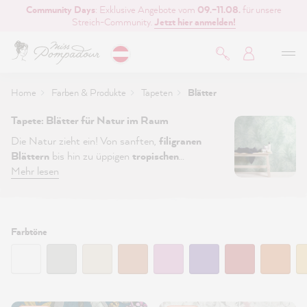
Community Days
: Exklusive Angebote vom
09.–11.08.
für unsere
inhalt springen
Streich-Community.
Jetzt hier anmelden!
Home
Farben & Produkte
Tapeten
Blätter
Tapete: Blätter für Natur im Raum
Die Natur zieht ein! Von sanften,
filigranen
Blättern
bis hin zu üppigen
tropischen
Palmenblättern
Mehr lesen
haben wir eine tolle Auswahl
an
Vliestapeten mit Blättern
von
MissPompadour für dich.
Filtern:
Farbtöne