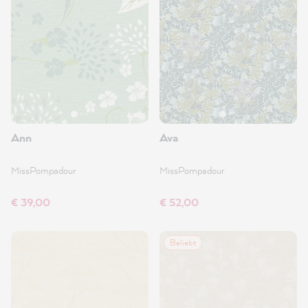
Ann
Ava
MissPompadour
MissPompadour
€ 39,00
€ 52,00
Beliebt