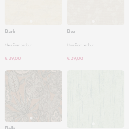
Barb
Bea
MissPompadour
MissPompadour
€ 39,00
€ 39,00
Bella