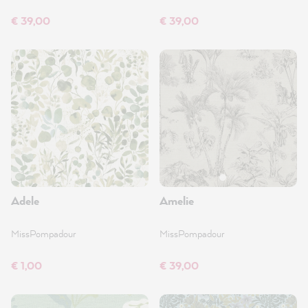
€ 39,00
€ 39,00
Adele
Amelie
MissPompadour
MissPompadour
€ 1,00
€ 39,00