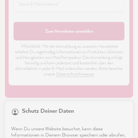
Zum Newsletter anmelden
*
Pflichtfeld · Mit der Anmeldung zu unserem Newsletter
erhältst Du regelmäßig Informationen zu Produkten, Aktionen
und Neuigkeiten von MissPompadour. Die Anmeldung erfolgt
freiwillig und kann jederzeit und kostenfrei über den
Abmeldelink in jeder E-Mail widerrufen werden. Bitte beachte
unsere
Datenschutzhinweise
.
21.861
Bewertungen
Schutz Deiner Daten
4,9
rating
8.976
bewertungen
Shop
Wenn Du unsere Website besuchst, kann diese
reviews-io
Informationen in Deinem Browser speichern oder abrufen,