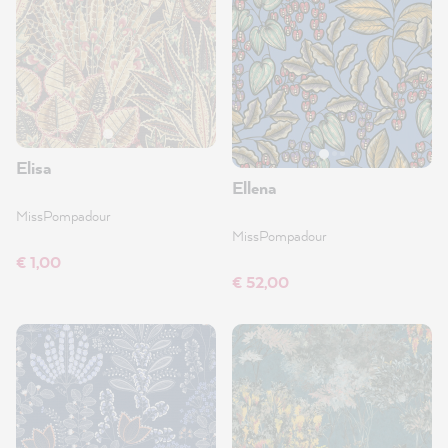
Elisa
Ellena
MissPompadour
MissPompadour
€ 1,00
€ 52,00