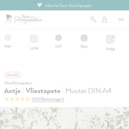
Alles für Dein Streichprojekt
inhalt springen
Issy
Lori
Rori
Lona
Antje
Beliebt
MissPompadour
|
|
Antje
Vliestapete
Muster DIN A4
(143 Bewertungen)