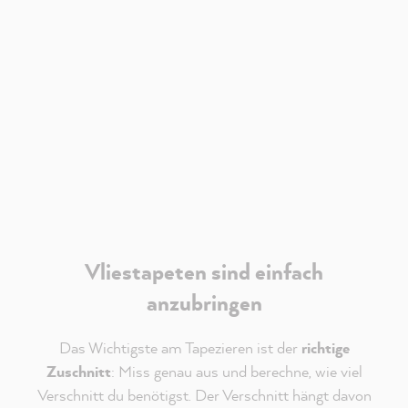
dass mir externe Inhalte von Youtube angezeigt
werden.
Verantwortlich für Youtube ist die
Google Ireland
Limited
. Es gelten deren
Datenschutzhinweise
.
Akzeptieren
Vliestapeten sind einfach
anzubringen
Das Wichtigste am Tapezieren ist der
richtige
Zuschnitt
: Miss genau aus und berechne, wie viel
Verschnitt du benötigst. Der Verschnitt hängt davon