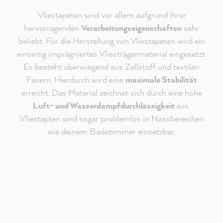
Vliestapeten sind vor allem aufgrund ihrer
hervorragenden
Verarbeitungseigenschaften
sehr
beliebt. Für die Herstellung von Vliestapeten wird ein
einseitig imprägniertes Vliesträgermaterial eingesetzt.
Es besteht überwiegend aus Zellstoff und textilen
Fasern. Hierdurch wird eine
maximale Stabilität
erreicht. Das Material zeichnet sich durch eine hohe
Luft- und Wasserdampfdurchlässigkeit
aus.
Vliestapten sind sogar problemlos in Nassbereichen
Redaktioneller Inhalt vom
wie deinem Badezimmer einsetzbar.
MissPompadour Youtube Kanal
An dieser Stelle findest du ein externes Video von
Youtube, das unseren Inhalt ergänzt. Du kannst dir
dieses Video mit einem Klick anzeigen und wieder
ausblenden.
Ich bin - jederzeit widerruflich - damit einverstanden,