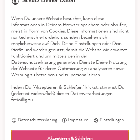
Schutz Deiner Daten
4,9
rating
8.993
bewertungen
Shop
Wenn Du unsere Website besuchst, kann diese
reviews-io
Informationen in Deinem Browser speichern oder abrufen,
Service
meist in Form von Cookies. Diese Informationen sind nicht
nur technisch erforderlich, sondern beziehen sich
möglicherweise auf Dich, Deine Einstellungen oder Dein
Kontakt
Gerät und werden genutzt, damit die Website wie erwartet
funktioniert und um mittels den in der
App herunterladen
Datenschutzerklärung genannten Dienste Deine Nutzung
Anonym
der Webseite für deren Optimierung zu analysieren sowie
Verifizierter Kunde
Werbung zu betreiben und zu personalisieren.
Auszeichnungen
MissPompadour Lila mit Heidelbeere - Der Alles
Streichen Lack 1L
Indem Du "Akzeptieren & Schließen" klickst, stimmst Du
Social Media
Schnelle Lieferung. Der Lack hat sich gut
(jederzeit widerruflich) diesen Datenverarbeitungen
auftragen lassen und deckt super. Tolle
freiwillig zu.
Farbe. Wir haben einen braun/schwarzen
Pax-Kleiderschrank damit fürs
Twitter
Datenschutzerklärung
Impressum
Einstellungen
Kinderzimmer umlackiert.
Facebook
Hilfreich
?
Ja
Teilen
Berlin, DE,
9.8.2026
Akzeptieren & Schließen