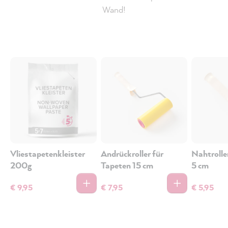
Wand!
Vliestapetenkleister
Andrückroller für
Nahtrolle
200g
Tapeten 15 cm
5 cm
€ 9,95
€ 7,95
€ 5,95