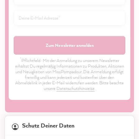
Zum Newsletter anmelden
*
Pflichtfeld · Mit der Anmeldung zu unserem Newsletter
erhältst Du regelmäßig Informationen zu Produkten, Aktionen
und Neuigkeiten von MissPompadour. Die Anmeldung erfolgt
freiwillig und kann jederzeit und kostenfrei über den
Abmeldelink in jeder E-Mail widerrufen werden. Bitte beachte
unsere
Datenschutzhinweise
.
21.847
Bewertungen
Schutz Deiner Daten
4,9
rating
8.976
bewertungen
Shop