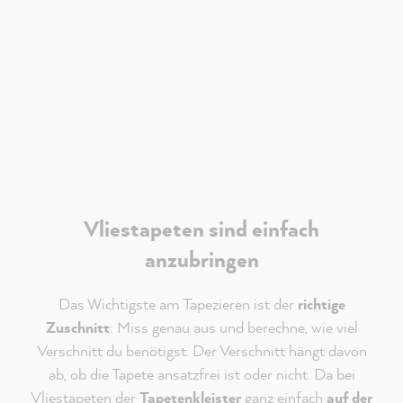
Verantwortlich für Youtube ist die
Google Ireland
Limited
. Es gelten deren
Datenschutzhinweise
.
Akzeptieren
Vliestapeten sind einfach
anzubringen
Das Wichtigste am Tapezieren ist der
richtige
Zuschnitt
: Miss genau aus und berechne, wie viel
Verschnitt du benötigst. Der Verschnitt hängt davon
ab, ob die Tapete ansatzfrei ist oder nicht. Da bei
Vliestapeten der
Tapetenkleister
ganz einfach
auf der