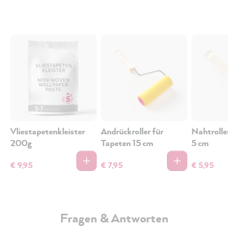
Vliestapetenkleister
Andrückroller für
Nahtrolle
200g
Tapeten 15 cm
5 cm
€ 9,95
€ 7,95
€ 5,95
Fragen & Antworten