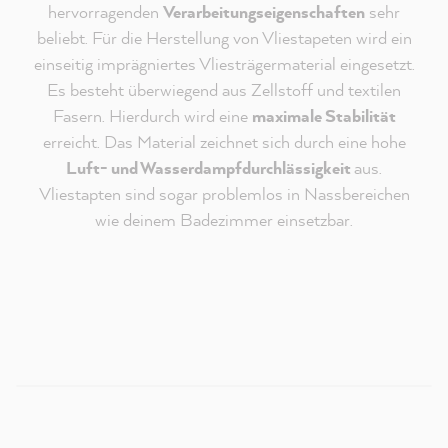
hervorragenden
Verarbeitungseigenschaften
sehr
beliebt. Für die Herstellung von Vliestapeten wird ein
einseitig imprägniertes Vliesträgermaterial eingesetzt.
Es besteht überwiegend aus Zellstoff und textilen
Fasern. Hierdurch wird eine
maximale Stabilität
erreicht. Das Material zeichnet sich durch eine hohe
Luft- und Wasserdampfdurchlässigkeit
aus.
Vliestapten sind sogar problemlos in Nassbereichen
Redaktioneller Inhalt vom
wie deinem Badezimmer einsetzbar.
MissPompadour Youtube Kanal
An dieser Stelle findest du ein externes Video von
Youtube, das unseren Inhalt ergänzt. Du kannst dir
dieses Video mit einem Klick anzeigen und wieder
ausblenden.
Ich bin - jederzeit widerruflich - damit einverstanden,
dass mir externe Inhalte von Youtube angezeigt
werden.