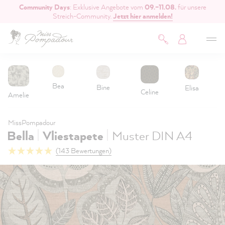
Community Days
: Exklusive Angebote vom
09.–11.08.
für unsere
inhalt springen
Streich-Community.
Jetzt hier anmelden!
Bea
Bine
Elisa
Celine
Amelie
MissPompadour
|
|
Bella
Vliestapete
Muster DIN A4
(143 Bewertungen)