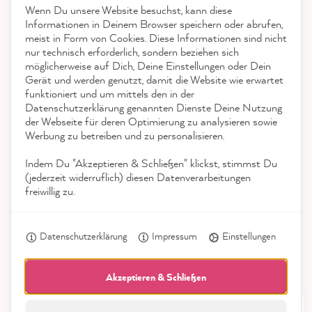
Wenn Du unsere Website besuchst, kann diese
reviews-io
Informationen in Deinem Browser speichern oder abrufen,
Service
meist in Form von Cookies. Diese Informationen sind nicht
nur technisch erforderlich, sondern beziehen sich
möglicherweise auf Dich, Deine Einstellungen oder Dein
Kontakt
Gerät und werden genutzt, damit die Website wie erwartet
funktioniert und um mittels den in der
App herunterladen
Datenschutzerklärung genannten Dienste Deine Nutzung
Anonym
der Webseite für deren Optimierung zu analysieren sowie
Verifizierter Kunde
Werbung zu betreiben und zu personalisieren.
Auszeichnungen
MissPompadour Farbkarten-Set Weißtöne
Die Karten sind eine super
Indem Du "Akzeptieren & Schließen" klickst, stimmst Du
Social Media
Entscheidungshilfe. Denn im online Shop
(jederzeit widerruflich) diesen Datenverarbeitungen
freiwillig zu.
kommen die Farbtöne ja nicht immer so
Twitter
rüber wie sie wirklich sind.
Facebook
Hilfreich
?
Ja
Teilen
Dresden, DE,
7.8.2026
Datenschutzerklärung
Impressum
Einstellungen
Akzeptieren & Schließen
Anonym
Verifizierter Kunde