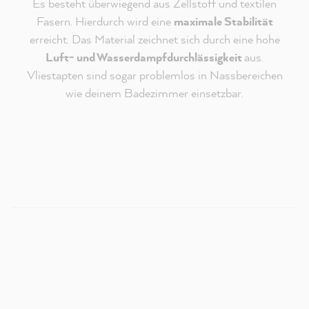
Es besteht überwiegend aus Zellstoff und textilen
Fasern. Hierdurch wird eine
maximale Stabilität
erreicht. Das Material zeichnet sich durch eine hohe
Luft- und Wasserdampfdurchlässigkeit
aus.
Vliestapten sind sogar problemlos in Nassbereichen
Redaktioneller Inhalt vom
wie deinem Badezimmer einsetzbar.
MissPompadour Youtube Kanal
An dieser Stelle findest du ein externes Video von
Youtube, das unseren Inhalt ergänzt. Du kannst dir
dieses Video mit einem Klick anzeigen und wieder
ausblenden.
Ich bin - jederzeit widerruflich - damit einverstanden,
dass mir externe Inhalte von Youtube angezeigt
werden.
Verantwortlich für Youtube ist die
Google Ireland
Limited
. Es gelten deren
Datenschutzhinweise
.