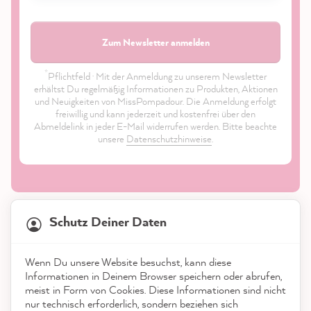
Zum Newsletter anmelden
*
Pflichtfeld · Mit der Anmeldung zu unserem Newsletter
erhältst Du regelmäßig Informationen zu Produkten, Aktionen
und Neuigkeiten von MissPompadour. Die Anmeldung erfolgt
freiwillig und kann jederzeit und kostenfrei über den
Abmeldelink in jeder E-Mail widerrufen werden. Bitte beachte
unsere
Datenschutzhinweise
.
21.874
Bewertungen
Schutz Deiner Daten
4,9
rating
8.985
bewertungen
Shop
Wenn Du unsere Website besuchst, kann diese
reviews-io
Informationen in Deinem Browser speichern oder abrufen,
Service
meist in Form von Cookies. Diese Informationen sind nicht
nur technisch erforderlich, sondern beziehen sich