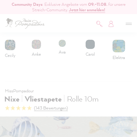
Community Days
: Exklusive Angebote vom
09.–11.08.
für unsere
inhalt springen
Streich-Community.
Jetzt hier anmelden!
Ava
Anke
Carol
Cecily
Elektra
MissPompadour
|
|
Nixe
Vliestapete
Rolle 10m
(143 Bewertungen)