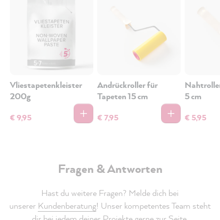
Vliestapetenkleister
Andrückroller für
Nahtrolle
200g
Tapeten 15 cm
5 cm
€ 9,95
€ 7,95
€ 5,95
Fragen & Antworten
Hast du weitere Fragen? Melde dich bei
unserer
Kundenberatung
! Unser kompetentes Team steht
dir bei jedem deiner Projekte gerne zur Seite.