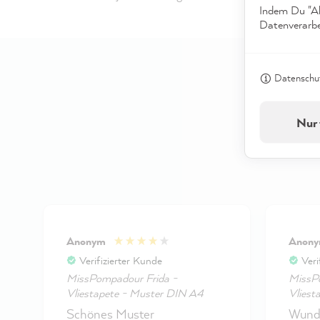
Indem Du "Akz
Datenverarbei
Datenschut
Nur 
Anonym
Anon
Verifizierter Kunde
Veri
MissPompadour Frida -
MissPo
Vliestapete - Muster DIN A4
Vliest
Schönes Muster
Wunde