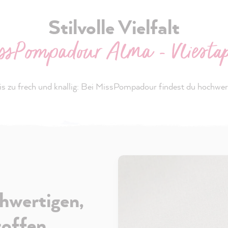
Stilvolle Vielfalt
ssPompadour Alma - Vliestap
s zu frech und knallig: Bei MissPompadour findest du hochwerti
hwertigen,
toffen