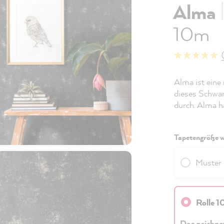
Alma
10m
Alma ist eine
dieses Schwar
durch. Alma ha
Tapetengröße w
Muster
Rolle 
Das zeichne