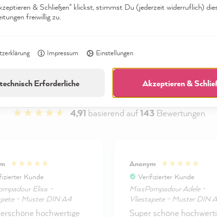
eptieren & Schließen" klickst, stimmst Du (jederzeit widerruflich) die
tungen freiwillig zu.
zerklärung
Impressum
Einstellungen
technisch Erforderliche
Akzeptieren & Schli
4,91
basierend auf
143
Bewertungen
ym
Anonym
fizierter Kunde
Verifizierter Kunde
mpadour Elisa -
MissPompadour Adele -
apete - Muster DIN A4
Vliestapete - Muster DIN 
rschöne hochwertige
Super schöne hochwert