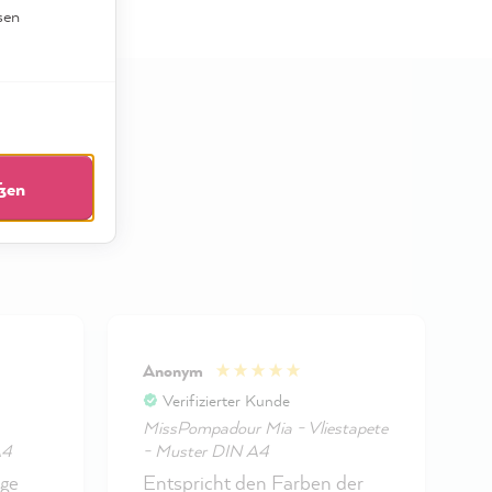
sen
eßen
Anonym
Verifizierter Kunde
MissPompadour Mia - Vliestapete
A4
- Muster DIN A4
-
ige
Entspricht den Farben der