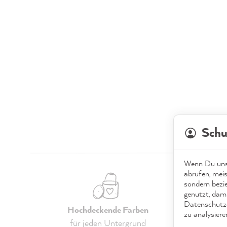
Schu
Wenn Du unse
abrufen, meis
sondern bezi
genutzt, dami
Datenschutze
Hochdeckende Farben
E
zu analysiere
für jeden Untergrund