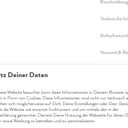
Beschreibung
Technische I
Sicherheitsi
Versand & Re
tz Deiner Daten
re Website besuchst, kann diese Informationen in Deinem Browser sp
t in Form von Cookies. Diese Informationen sind nicht nur technisch er
ehen sich möglicherweise auf Dich, Deine Einstellungen oder Dein Ger
t die Website wie erwartet funktioniert und um mittels den in der
rklärung genannten Dienste Deine Nutzung der Webseite für deren O
infach alles streichen
Persönliche Beratun
n sowie Werbung zu betreiben und zu personalisieren.
ohne Schleifen
von Profis,
kostenlo