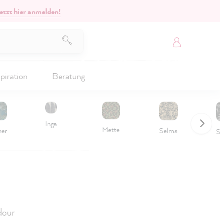
etzt hier anmelden!
piration
Beratung
Inga
Mette
her
Selma
S
our