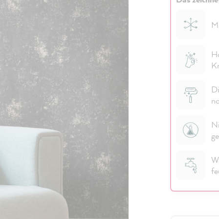
M
Ho
Kn
Di
n
Ni
ge
Wa
fe