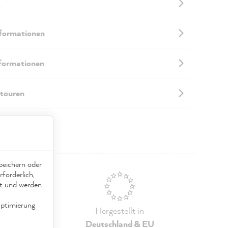
nformationen
nformationen
touren
eichern oder
forderlich,
ät und werden
ptimierung
g
Hergestellt in
s
!
Deutschland & EU