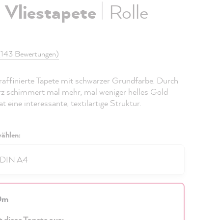
|
|
Vliestapete
Rolle
(143 Bewertungen)
 raffinierte Tapete mit schwarzer Grundfarbe. Durch
z schimmert mal mehr, mal weniger helles Gold
t eine interessante, textilartige Struktur.
ählen:
 DIN A4
10m
t diese Tapete aus: