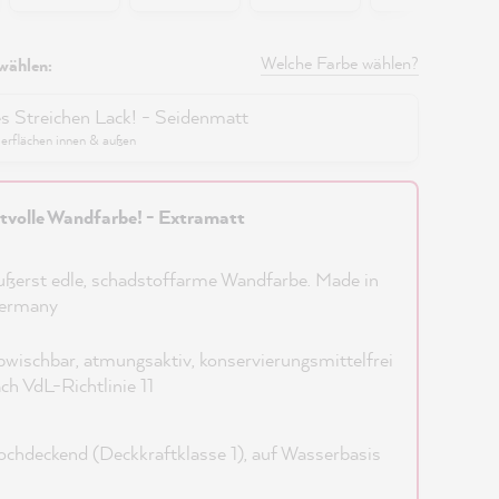
Welche Farbe wählen?
wählen:
es Streichen Lack! - Seidenmatt
berflächen innen & außen
tvolle Wandfarbe! - Extramatt
ßerst edle, schadstoffarme Wandfarbe. Made in
ermany
wischbar, atmungsaktiv, konservierungsmittelfrei
ch VdL-Richtlinie 11
chdeckend (Deckkraftklasse 1), auf Wasserbasis