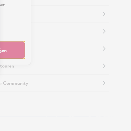
sen
nformationen
nformationen
eßen
touren
er Community