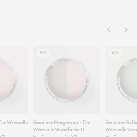
82%
82%
Die Wertvolle
Grau mit Morgentau - Die
Grün mit Salbe
Wertvolle Wandfarbe 1L
Wertvolle Wan
2.5L
MissPompadour
•
1L, 2.5L
MissPompadour