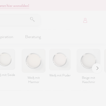
etzt hier anmelden!
piration
Beratung
ß mit Seide
Weiß mit Puder
Weiß mit
Beige mit
Marmor
Kaschmir