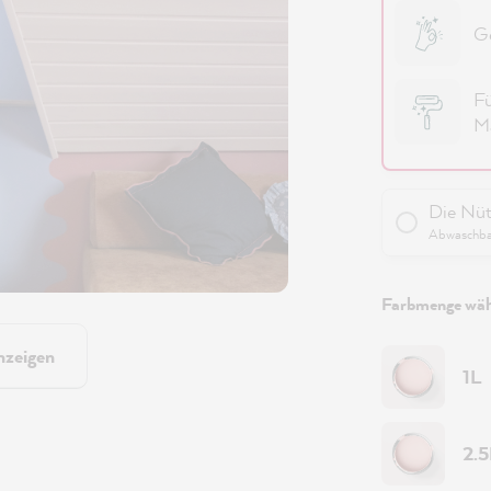
Ge
Fü
Ma
Die Nüt
Abwaschbar
Farbmenge wäh
nzeigen
1L
2.