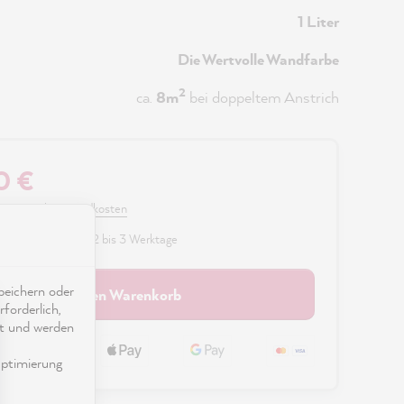
1 Liter
Die Wertvolle Wandfarbe
2
ca.
8m
bei doppeltem Anstrich
0 €
 MwSt. zzgl. Versandkosten
fügbar, Lieferzeit: 2 bis 3 Werktage
eichern oder
In den Warenkorb
forderlich,
ät und werden
ptimierung