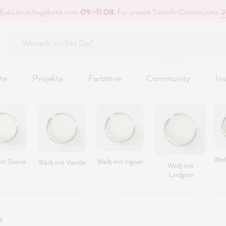
 Exklusive Angebote vom
09.–11.08.
für unsere Streich-Community.
J
te
Projekte
Farbtöne
Community
Ins
Wei
it Sonne
Weiß mit Ingwer
Weiß mit Vanille
Weiß mit
Lindgrün
k