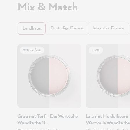
Mix & Match
Pastellige Farben
Intensive Farben
Landhaus
91%
Perfekt!
89%
Grau mit Torf - Die Wertvolle
Lila mit Heidelbeere 
Wandfarbe 1L
Wertvolle Wandfarbe
MissPompadour
•
1L, 2.5L
MissPompadour
•
1L, 2.5L