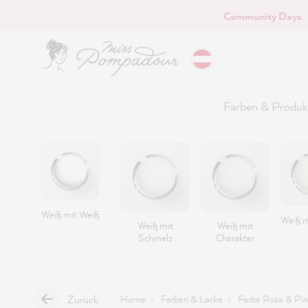
Community Days
:
Hauptinhalt springen
Farben & Produk
Weiß mit Weiß
Weiß m
Weiß mit
Weiß mit
Schmelz
Charakter
Zurück
Home
Farben & Lacke
Farbe Rosa & Pin