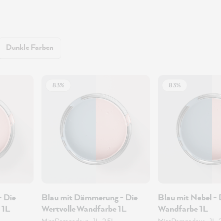
Dunkle Farben
83%
83%
- Die
Blau mit Dämmerung - Die
Blau mit Nebel - 
 1L
Wertvolle Wandfarbe 1L
Wandfarbe 1L
MissPompadour
•
1L, 2.5L
MissPompadour
•
1L, 