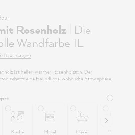
our
|
mit Rosenholz
Die
olle Wandfarbe 1L
(6 Bewertungen)
nholz ist heller, warmer Rosenholzton. Der
rbton schafft eine freundliche, wohnliche Atmosphäre.
jekt:
Küche
Möbel
Fliesen
Wände