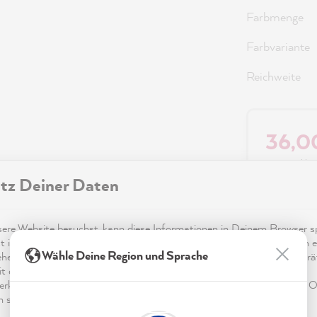
Farbmenge
Farbvariante
Reichweite
36,0
Preise inkl.
tz Deiner Daten
Sofort ver
re Website besuchst, kann diese Informationen in Deinem Browser sp
t in Form von Cookies. Diese Informationen sind nicht nur technisch er
Wähle Deine Region und Sprache
ehen sich möglicherweise auf Dich, Deine Einstellungen oder Dein Ger
t die Website wie erwartet funktioniert und um mittels den in der
rklärung genannten Dienste Deine Nutzung der Webseite für deren O
n sowie Werbung zu betreiben und zu personalisieren.