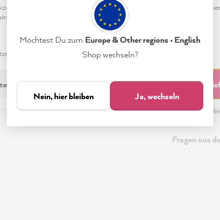
eptieren & Schließen" klickst, stimmst Du (jederzeit widerruflich) die
tungen freiwillig zu.
Beschreibung
Möchtest Du zum
Europe & Other regions • English
Technische I
zerklärung
Impressum
Einstellungen
Shop wechseln?
Sicherheitsi
technisch Erforderliche
Akzeptieren & Schli
Nein, hier bleiben
Ja, wechseln
Versand & Re
Fragen aus d