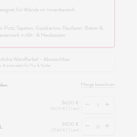
eignet für Wände im Innenbereich
r Putz, Tapeten, Gipskarton, Raufaser, Beton &
uerwerk in Alt- & Neubauten
zliche Wandfarbe! - Abwaschbar
 & extra stabil für Flur & Küche
Menge berechnen
len:
Anzahl
36,00 €
(36,00 € / 1 Liter)
Anzahl
59,00 €
5L
(23,60 € / 1 Liter)