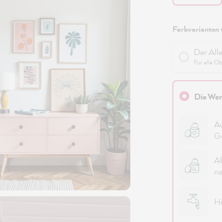
Farbvarianten 
Der All
Für alle O
Die Wer
Äu
G
Ab
na
Ho