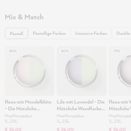
Mix & Match
Pastellige Farben
Intensive Farben
Dunkle
Pastell
80%
80%
79%
Rosa mit Mandelblüte
Lila mit Lavendel - Die
Rosa mit 
- Die Nützliche
Nützliche Wandfarbe
Nützliche
Wandfarbe 1L
1L
1L
MissPompadour
MissPompadour
MissPompad
1L, 2.5L
1L, 2.5L
1L, 2.5L
€ 36,00
€ 36,00
€ 36,00