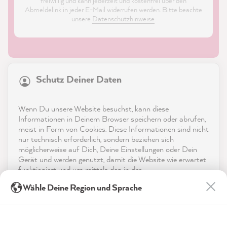
freiwillig und kann jederzeit und kostenfrei über den
Abmeldelink in jeder E-Mail widerrufen werden. Bitte beachte
unsere
Datenschutzhinweise
.
21.835
Bewertungen
Schutz Deiner Daten
4,9
rating
8.972
bewertungen
Shop
Wenn Du unsere Website besuchst, kann diese
reviews-io
Informationen in Deinem Browser speichern oder abrufen,
Service
meist in Form von Cookies. Diese Informationen sind nicht
nur technisch erforderlich, sondern beziehen sich
möglicherweise auf Dich, Deine Einstellungen oder Dein
Kontakt
Gerät und werden genutzt, damit die Website wie erwartet
funktioniert und um mittels den in der
App herunterladen
Datenschutzerklärung genannten Dienste Deine Nutzung
Sophie J
Wähle Deine Region und Sprache
der Webseite für deren Optimierung zu analysieren sowie
Verifizierter Kunde
Werbung zu betreiben und zu personalisieren.
Auszeichnungen
Zum Versiegeln - MissPompadour Versiegelung
Kaum sichtbar, das tolle matte Flair der
Indem Du "Akzeptieren & Schließen" klickst, stimmst Du