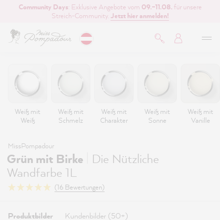
Community Days
: Exklusive Angebote vom
09.–11.08.
für unsere
inhalt springen
Streich-Community.
Jetzt hier anmelden!
Weiß mit
Weiß mit
Weiß mit
Weiß mit
Weiß mit
Weiß
Schmelz
Charakter
Sonne
Vanille
MissPompadour
|
Grün mit Birke
Die Nützliche
Wandfarbe 1L
(16 Bewertungen)
Produktbilder
Kundenbilder (50+)