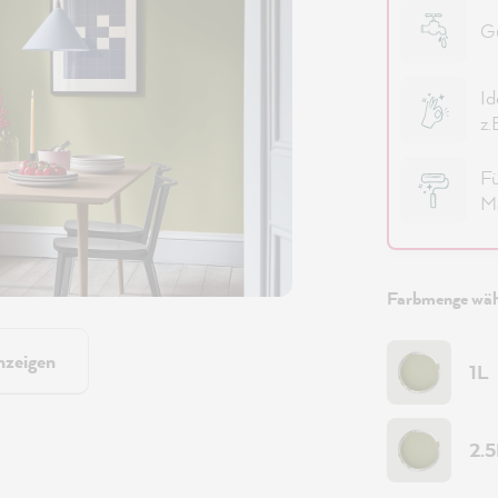
Gu
Id
z.
Fü
Ma
Farbmenge wäh
nzeigen
1L
2.