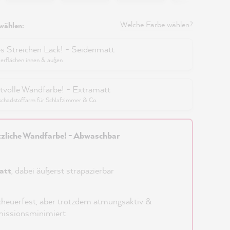
Welche Farbe wählen?
wählen:
es Streichen Lack! - Seidenmatt
berflächen innen & außen
tvolle Wandfarbe! - Extramatt
schadstoffarm für Schlafzimmer & Co.
zliche Wandfarbe! - Abwaschbar
att
, dabei äußerst strapazierbar
heuerfest, aber trotzdem atmungsaktiv &
issionsminimiert