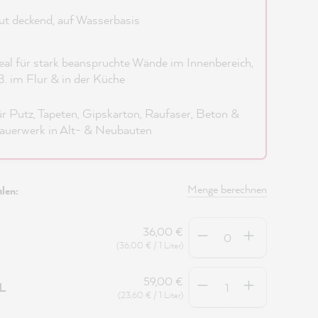
t deckend, auf Wasserbasis
eal für stark beanspruchte Wände im Innenbereich,
B. im Flur & in der Küche
r Putz, Tapeten, Gipskarton, Raufaser, Beton &
uerwerk in Alt- & Neubauten
Menge berechnen
len:
Anzahl
36,00 €
(36,00 € / 1 Liter)
Anzahl
59,00 €
5L
(23,60 € / 1 Liter)