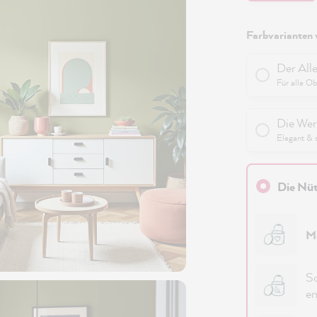
Farbvarianten 
Der All
Für alle O
Die Wer
Elegant & 
Die Nüt
M
Sc
em