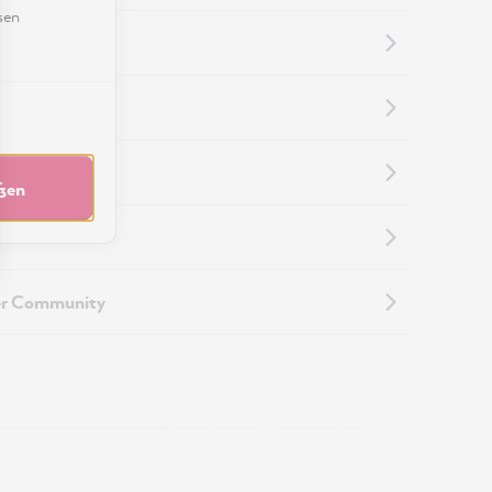
sen
nformationen
nformationen
eßen
touren
er Community