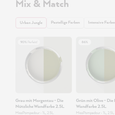
Mix & Match
Pastellige Farben
Intensive Farbe
Urban Jungle
90%
Perfekt!
86%
Grau mit Morgentau - Die
Grün mit Olive - Die
Nützliche Wandfarbe 2.5L
Wandfarbe 2.5L
MissPompadour
•
1L, 2.5L
MissPompadour
•
1L, 2.5L