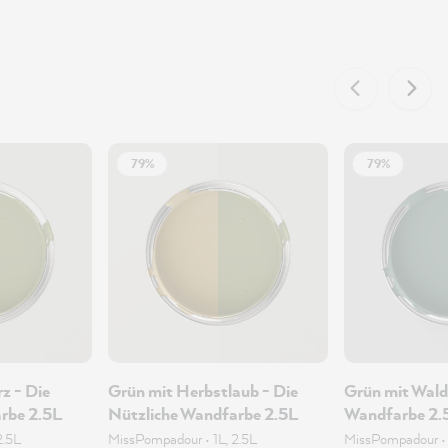
79%
79%
z - Die
Grün mit Herbstlaub - Die
Grün mit Wald
rbe 2.5L
Nützliche Wandfarbe 2.5L
Wandfarbe 2.
2.5L
MissPompadour
•
1L, 2.5L
MissPompadour