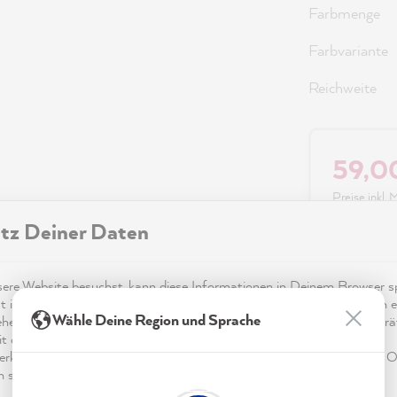
Farbmenge
Farbvariante
Reichweite
59,0
Preise inkl.
tz Deiner Daten
Sofort ver
re Website besuchst, kann diese Informationen in Deinem Browser sp
t in Form von Cookies. Diese Informationen sind nicht nur technisch er
Wähle Deine Region und Sprache
ehen sich möglicherweise auf Dich, Deine Einstellungen oder Dein Ger
t die Website wie erwartet funktioniert und um mittels den in der
rklärung genannten Dienste Deine Nutzung der Webseite für deren O
n sowie Werbung zu betreiben und zu personalisieren.