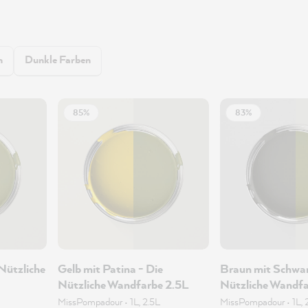
n
Dunkle Farben
85%
83%
 Nützliche
Gelb mit Patina - Die
Braun mit Schwar
Nützliche Wandfarbe 2.5L
Nützliche Wandfa
MissPompadour
•
1L, 2.5L
MissPompadour
•
1L, 