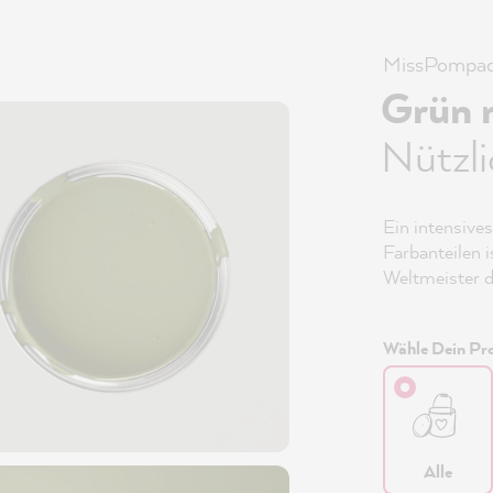
MissPompad
Grün 
Nützl
Ein intensive
Farbanteilen 
Weltmeister d
Wähle Dein Pro
Alle