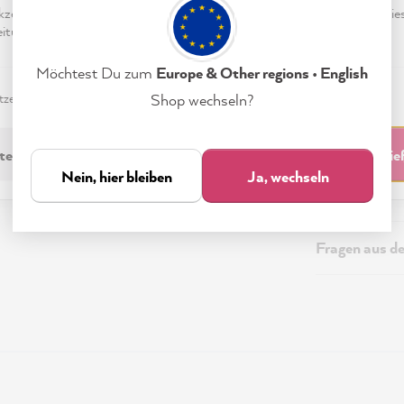
eptieren & Schließen" klickst, stimmst Du (jederzeit widerruflich) die
tungen freiwillig zu.
Beschreibung
Möchtest Du zum
Europe & Other regions • English
Technische I
zerklärung
Impressum
Einstellungen
Shop wechseln?
Sicherheitsi
technisch Erforderliche
Akzeptieren & Schli
Nein, hier bleiben
Ja, wechseln
Versand & Re
Fragen aus d