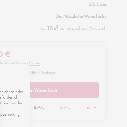
2.5 Liter
Die Nützliche Wandfarbe
2
ca.
17m
bei doppeltem Anstrich
0 €
 MwSt. zzgl. Versandkosten
fügbar, Lieferzeit: 2 bis 3 Werktage
In den Warenkorb
eichern oder
forderlich,
ät und werden
ptimierung