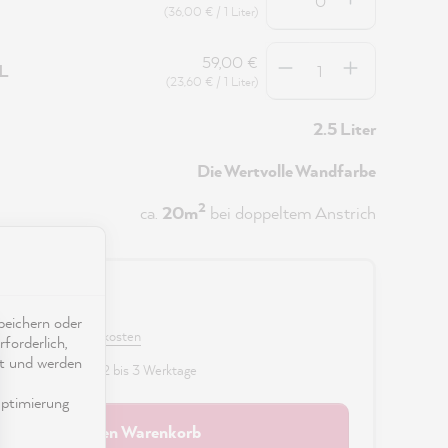
(36,00 € / 1 Liter)
Anzahl
59,00 €
5L
(23,60 € / 1 Liter)
2.5 Liter
Die Wertvolle Wandfarbe
2
ca.
20m
bei doppeltem Anstrich
0 €
eichern oder
 MwSt. zzgl. Versandkosten
forderlich,
ät und werden
fügbar, Lieferzeit: 2 bis 3 Werktage
ptimierung
In den Warenkorb