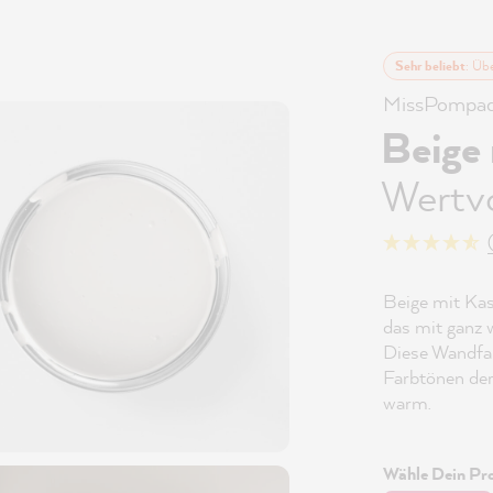
Sehr beliebt
: Üb
MissPompad
Beige
Wertv
Beige mit Kas
das mit ganz 
Diese Wandfar
Farbtönen der
warm.
Wähle Dein Pro