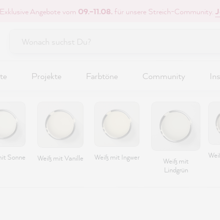
 Exklusive Angebote vom
09.–11.08.
für unsere Streich-Community.
J
te
Projekte
Farbtöne
Community
Ins
Wei
it Sonne
Weiß mit Ingwer
Weiß mit Vanille
Weiß mit
Lindgrün