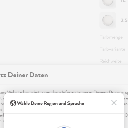
1L
2.
Farbmenge
Farbvariante
Reichweite
tz Deiner Daten
59,0
re Website besuchst, kann diese Informationen in Deinem Browser sp
Preise inkl.
t in Form von Cookies. Diese Informationen sind nicht nur technisch er
Wähle Deine Region und Sprache
ehen sich möglicherweise auf Dich, Deine Einstellungen oder Dein Ger
Sofort ver
t die Website wie erwartet funktioniert und um mittels den in der
rklärung genannten Dienste Deine Nutzung der Webseite für deren O
n sowie Werbung zu betreiben und zu personalisieren.