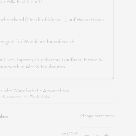
ch VdL-Richtlinie 11
chdeckend (Deckkraftklasse 1), auf Wasserbasis
eignet für Wände im Innenbereich
r Putz, Tapeten, Gipskarton, Raufaser, Beton &
uerwerk in Alt- & Neubauten
zliche Wandfarbe! - Abwaschbar
 & extra stabil für Flur & Küche
Menge berechnen
len:
Anzahl
36,00 €