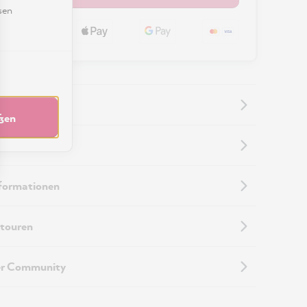
sen
eßen
nformationen
nformationen
touren
er Community