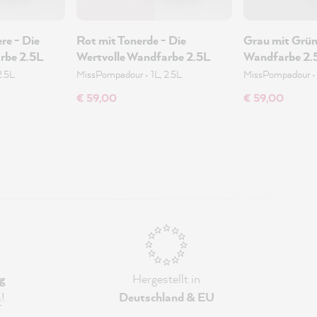
re - Die
Rot mit Tonerde - Die
Grau mit Grün 
rbe 2.5L
Wertvolle Wandfarbe 2.5L
Wandfarbe 2.
2.5L
MissPompadour
•
1L, 2.5L
MissPompadour
€ 59,00
€ 59,00
g
Hergestellt in
s
!
Deutschland & EU