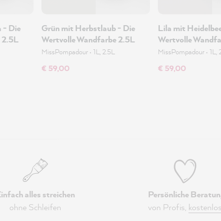
 - Die
Grün mit Herbstlaub - Die
Lila mit Heidelbee
 2.5L
Wertvolle Wandfarbe 2.5L
Wertvolle Wandfa
MissPompadour
•
1L, 2.5L
MissPompadour
•
1L, 
€ 59,00
€ 59,00
infach alles streichen
Persönliche Beratun
ohne Schleifen
von Profis,
kostenlo