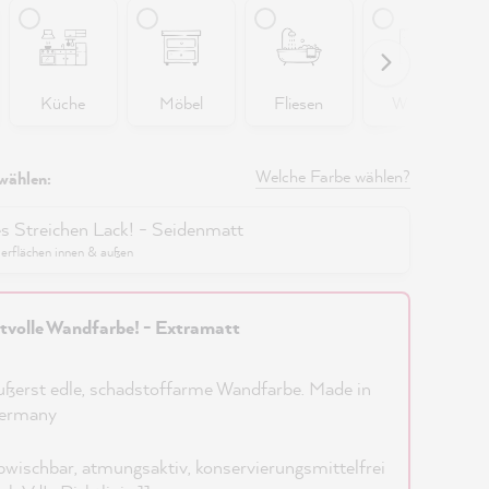
Küche
Möbel
Fliesen
Wände
Welche Farbe wählen?
wählen:
es Streichen Lack! - Seidenmatt
berflächen innen & außen
tvolle Wandfarbe! - Extramatt
ßerst edle, schadstoffarme Wandfarbe. Made in
ermany
wischbar, atmungsaktiv, konservierungsmittelfrei