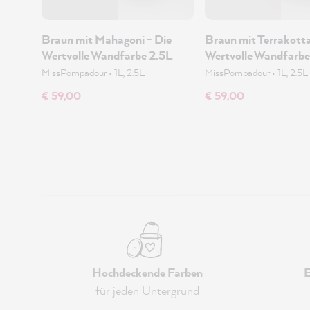
Braun mit Mahagoni - Die
Braun mit Terrakotta
Wertvolle Wandfarbe 2.5L
Wertvolle Wandfarbe
MissPompadour
•
1L, 2.5L
MissPompadour
•
1L, 2.5L
€ 59,00
€ 59,00
Hochdeckende Farben
E
für jeden Untergrund