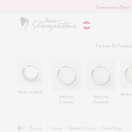
Community Days
:
Hauptinhalt springen
Farben & Produk
Weiß mit Weiß
Weiß m
Weiß mit
Weiß mit
Schmelz
Charakter
Zurück
Home
Farben & Lacke
Farbe Beige