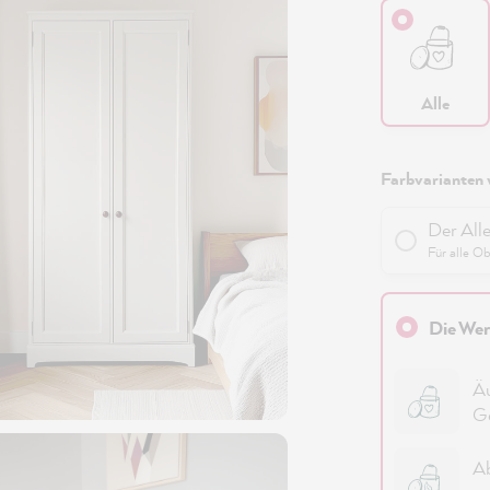
Alle
Farbvarianten 
Der All
Für alle O
Die Wer
Äu
G
Ab