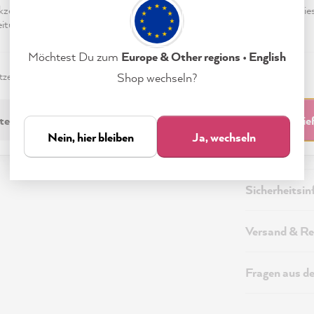
eptieren & Schließen" klickst, stimmst Du (jederzeit widerruflich) die
tungen freiwillig zu.
Möchtest Du zum
Europe & Other regions • English
zerklärung
Impressum
Einstellungen
Shop wechseln?
Beschreibung
technisch Erforderliche
Akzeptieren & Schli
Nein, hier bleiben
Ja, wechseln
Technische I
Sicherheitsi
Versand & Re
Fragen aus d