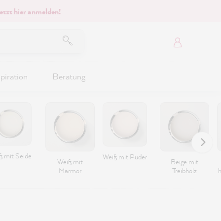
etzt hier anmelden!
piration
Beratung
ß mit Seide
Weiß mit Puder
Weiß mit
Beige mit
Marmor
Treibholz