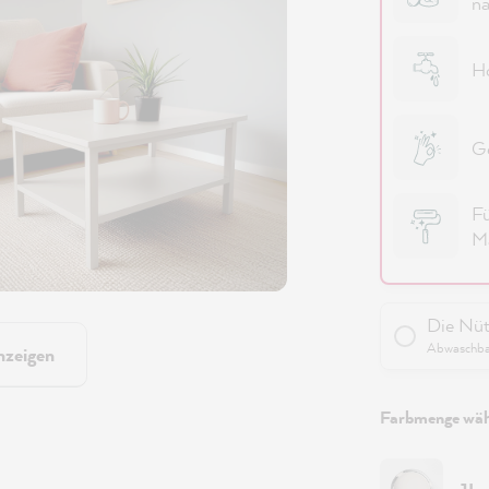
na
Ho
Ge
Fü
Ma
Die Nüt
Abwaschbar
nzeigen
Farbmenge wäh