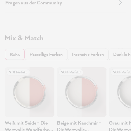
Fragen aus der Community
Mix & Match
Pastellige Farben
Intensive Farben
Dunkle F
Boho
91%
Perfekt!
90%
Perfekt!
90%
Perfek
Weiß mit Seide - Die
Beige mit Kaschmir -
Grau mit 
Wertvolle Wandfarbe
Die Wertvolle
Die Wertvo