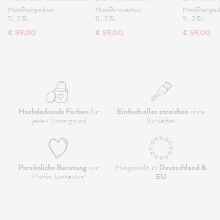
2.5L
Wandfarbe 2.5L
Wandfarb
MissPompadour
MissPompadour
MissPompad
1L, 2.5L
1L, 2.5L
1L, 2.5L
€ 59,00
€ 59,00
€ 59,00
Hochdeckende Farben
für
Einfach alles streichen
ohne
jeden Untergrund
Schleifen
Persönliche Beratung
von
Hergestellt in
Deutschland &
Profis,
kostenlos
!
EU