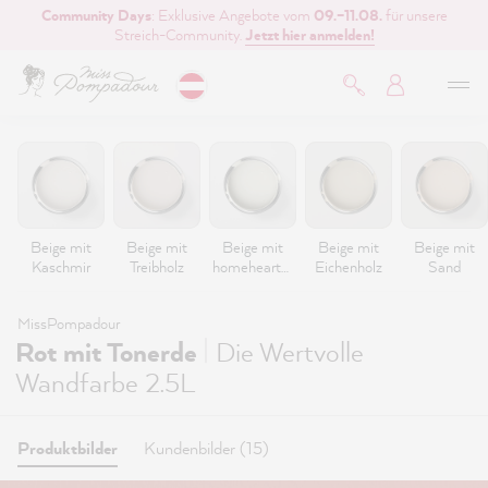
Community Days
: Exklusive Angebote vom
09.–11.08.
für unsere
inhalt springen
Streich-Community.
Jetzt hier anmelden!
Beige mit
Beige mit
Beige mit
Beige mit
Beige mit
Kaschmir
Treibholz
homeheartm
Eichenholz
Sand
ade
MissPompadour
|
Rot mit Tonerde
Die Wertvolle
Wandfarbe 2.5L
Produktbilder
Kundenbilder (15)