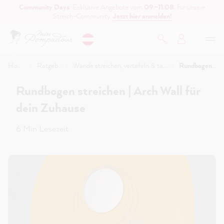
Community Days
: Exklusive Angebote vom
09.–11.08.
für unsere
inhalt springen
Streich-Community.
Jetzt hier anmelden!
Home
Ratgeber
Wände streichen, vertäfeln & tapezieren
Rundbogen streichen | Arch Wall für dein Zuhause
Rundbogen streichen | Arch Wall für
dein Zuhause
6 Min Lesezeit