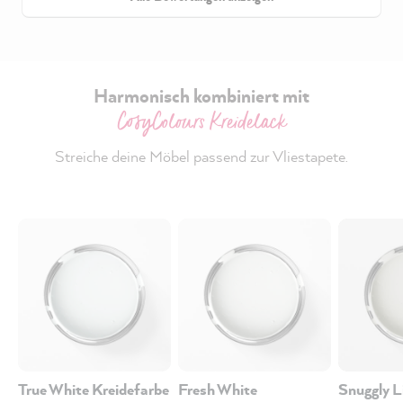
Harmonisch kombiniert mit
CosyColours Kreidelack
Streiche deine Möbel passend zur Vliestapete.
True White Kreidefarbe
Fresh White
Snuggly L