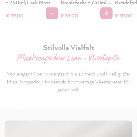
- 750ml, Lack Matt
Kreidefarbe - 750ml,
Kreidefar
Lack Matt
Lack Mat
€ 39,00
€ 39,00
€ 39,00
Stilvolle Vielfalt
MissPompadour Line - Vliestapete
Von elegant über romantisch bis zu frech und knallig: Bei
MissPompadour findest du hochwertige Vliestapeten für
jeden Stil.