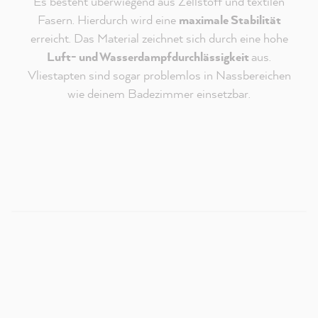
Es besteht überwiegend aus Zellstoff und textilen
Fasern. Hierdurch wird eine
maximale Stabilität
erreicht. Das Material zeichnet sich durch eine hohe
Luft- und Wasserdampfdurchlässigkeit
aus.
Vliestapten sind sogar problemlos in Nassbereichen
Redaktioneller Inhalt vom
wie deinem Badezimmer einsetzbar.
MissPompadour Youtube Kanal
An dieser Stelle findest du ein externes Video von
Youtube, das unseren Inhalt ergänzt. Du kannst dir
dieses Video mit einem Klick anzeigen und wieder
ausblenden.
Ich bin - jederzeit widerruflich - damit einverstanden,
dass mir externe Inhalte von Youtube angezeigt
werden.
Verantwortlich für Youtube ist die
Google Ireland
Limited
. Es gelten deren
Datenschutzhinweise
.