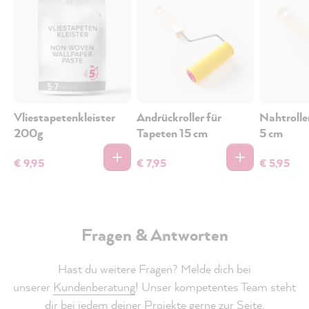
Vliestapetenkleister
Andrückroller für
Nahtrolle
200g
Tapeten 15 cm
5 cm
€ 9,95
€ 7,95
€ 5,95
Fragen & Antworten
Hast du weitere Fragen? Melde dich bei
unserer
Kundenberatung
! Unser kompetentes Team steht
dir bei jedem deiner Projekte gerne zur Seite.