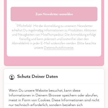
Zum Newsletter anmelden
*
Pflichtfeld · Mit der Anmeldung zu unserem Newsletter
erhältst Du regelmäßig Informationen zu Produkten, Aktionen
und Neuigkeiten von MissPompadour. Die Anmeldung erfolgt
freiwillig und kann jederzeit und kostenfrei über den
Abmeldelink in jeder E-Mail widerrufen werden. Bitte beachte
unsere
Datenschutzhinweise
.
21.835
Bewertungen
Schutz Deiner Daten
4,9
rating
8.972
bewertungen
Shop
Wenn Du unsere Website besuchst, kann diese
reviews-io
Informationen in Deinem Browser speichern oder abrufen,
Service
meist in Form von Cookies. Diese Informationen sind nicht
nur technisch erforderlich, sondern beziehen sich