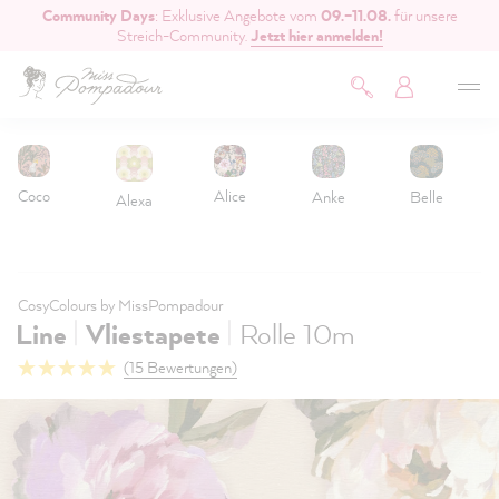
Community Days
: Exklusive Angebote vom
09.–11.08.
für unsere
inhalt springen
Streich-Community.
Jetzt hier anmelden!
Coco
Alice
Anke
Belle
Alexa
CosyColours by MissPompadour
|
|
Line
Vliestapete
Rolle 10m
(15 Bewertungen)