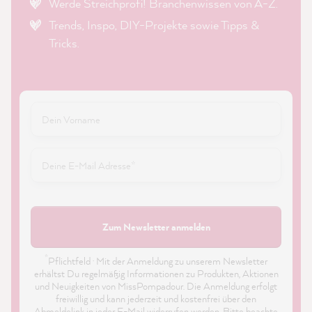
Werde Streichprofi! Branchenwissen von A-Z.
Trends, Inspo, DIY-Projekte sowie Tipps &
Tricks.
Zum Newsletter anmelden
*
Pflichtfeld · Mit der Anmeldung zu unserem Newsletter
erhältst Du regelmäßig Informationen zu Produkten, Aktionen
und Neuigkeiten von MissPompadour. Die Anmeldung erfolgt
freiwillig und kann jederzeit und kostenfrei über den
Abmeldelink in jeder E-Mail widerrufen werden. Bitte beachte