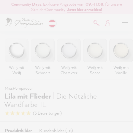
Community Days
: Exklusive Angebote vom
09.–11.08.
für unsere
inhalt springen
Streich-Community.
Jetzt hier anmelden!
Weiß mit
Weiß mit
Weiß mit
Weiß mit
Weiß mit
Weiß
Schmelz
Charakter
Sonne
Vanille
MissPompadour
|
Lila mit Flieder
Die Nützliche
Wandfarbe 1L
(3 Bewertungen)
Produktbilder
Kundenbilder (16)