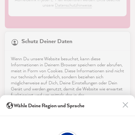
unsere
Datenschutzhinweise
.
21.867
Bewertungen
Schutz Deiner Daten
4,9
rating
8.983
bewertungen
Shop
Wenn Du unsere Website besuchst, kann diese
reviews-io
Informationen in Deinem Browser speichern oder abrufen,
Service
meist in Form von Cookies. Diese Informationen sind nicht
nur technisch erforderlich, sondern beziehen sich
möglicherweise auf Dich, Deine Einstellungen oder Dein
Kontakt
Gerät und werden genutzt, damit die Website wie erwartet
funktioniert und um mittels den in der
App herunterladen
Datenschutzerklärung genannten Dienste Deine Nutzung
Julia K
Wähle Deine Region und Sprache
der Webseite für deren Optimierung zu analysieren sowie
Verifizierter Kunde
Werbung zu betreiben und zu personalisieren.
Auszeichnungen
Bin mit allem super zufrieden . Hat alles
Twitter
geklappt immer wieder gern
Indem Du "Akzeptieren & Schließen" klickst, stimmst Du
Facebook
Social Media
(jederzeit widerruflich) diesen Datenverarbeitungen
Hilfreich
?
Ja
Teilen
7.8.2026