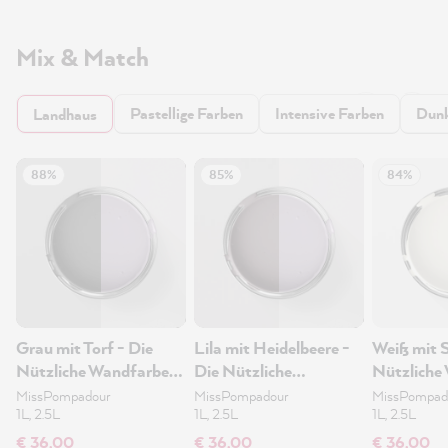
Mix & Match
Pastellige Farben
Intensive Farben
Dunk
Landhaus
88%
85%
84%
Grau mit Torf - Die
Lila mit Heidelbeere -
Weiß mit 
Nützliche Wandfarbe
Die Nützliche
Nützliche
1L
Wandfarbe 1L
1L
MissPompadour
MissPompadour
MissPompad
1L, 2.5L
1L, 2.5L
1L, 2.5L
€ 36,00
€ 36,00
€ 36,00