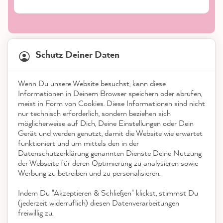
21.882
Bewertungen
Schutz Deiner Daten
4,9
rating
8.986
bewertungen
Shop
Wenn Du unsere Website besuchst, kann diese
reviews-io
Informationen in Deinem Browser speichern oder abrufen,
Service
meist in Form von Cookies. Diese Informationen sind nicht
nur technisch erforderlich, sondern beziehen sich
möglicherweise auf Dich, Deine Einstellungen oder Dein
Kontakt
Gerät und werden genutzt, damit die Website wie erwartet
funktioniert und um mittels den in der
App herunterladen
Datenschutzerklärung genannten Dienste Deine Nutzung
Stefanie H
der Webseite für deren Optimierung zu analysieren sowie
Verifizierter Kunde
Werbung zu betreiben und zu personalisieren.
Auszeichnungen
Ich habe einer alten, verwitterten Tisch und
einer Bank einen neuen Anstrich verpasst
Indem Du "Akzeptieren & Schließen" klickst, stimmst Du
Social Media
und bin seh zufrieden mit dem Ergebnis.
(jederzeit widerruflich) diesen Datenverarbeitungen
Der Lqck darf jetzt 2 Wochen trocknen,
freiwillig zu.