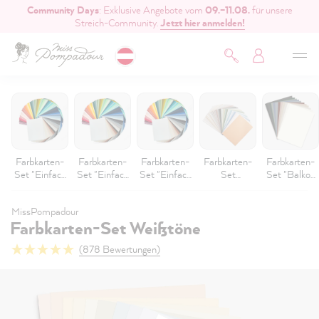
Community Days
: Exklusive Angebote vom
09.–11.08.
für unsere
inhalt springen
Streich-Community.
Jetzt hier anmelden!
Farbkarten-
Farbkarten-
Farbkarten-
Farbkarten-
Farbkarten-
Set "Einfach
Set "Einfach
Set "Einfach
Set
Set "Balkon
streichen
streichen
streichen
"CosyColours
& Garten
Kollektion"
Kollektion"
Kollektion"
Kollektion"
Kollektion"
MissPompadour
Farbkarten-Set Weißtöne
(878 Bewertungen)