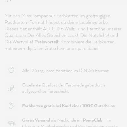
1 / 9
Mit den MissPompadour Farbkarten im großzügigen
Postkarten-Format findest du deine Lieblingsfarbe.
Dieses Set enthält ALLE 126 Weiß- und Farbtöne unserer
Qualitäten Der Alles Streichen Lack!, Die Nützliche! und
Die Wertvolle!
Preisvorteil:
Kombiniere die Farbkarten
mit einem digitalen Gutschein und spare dabei!
Alle 126 regulären Farbtöne im DIN A6 Format
Exzellente Qualität der Farbwiedergabe durch
aufgesprühte Farbschicht
Farbkarten gratis bei Kauf eines 100€ Gutscheins
Gratis Versand
als Neukunde im
PompClub
- im
Checkout Mitglied werden und Versandkosten sparen