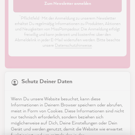
Zum Newsletter anmelden
*
Pflichtfeld · Mit der Anmeldung zu unserem Newsletter
erhältst Du regelmäßig Informationen zu Produkten, Aktionen
und Neuigkeiten von MissPompadour. Die Anmeldung erfolgt
freiwillig und kann jederzeit und kostenfrei über den
Abmeldelink in jeder E-Mail widerrufen werden. Bitte beachte
unsere
Datenschutzhinweise
.
21.899
Bewertungen
Schutz Deiner Daten
4,9
rating
8.992
bewertungen
Shop
Wenn Du unsere Website besuchst, kann diese
reviews-io
Informationen in Deinem Browser speichern oder abrufen,
Service
meist in Form von Cookies. Diese Informationen sind nicht
nur technisch erforderlich, sondern beziehen sich
möglicherweise auf Dich, Deine Einstellungen oder Dein
Kontakt
Gerät und werden genutzt, damit die Website wie erwartet
funktioniert und um mittels den in der