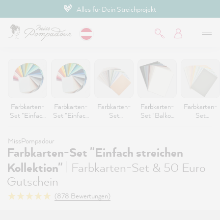
Alles für Dein Streichprojekt
inhalt springen
Farbkarten-
Farbkarten-
Farbkarten-
Farbkarten-
Farbkarten-
Set "Einfach
Set "Einfach
Set
Set "Balkon
Set
streichen
streichen
"CosyColours
& Garten
"LittlePomp
Kollektion"
Kollektion"
Kollektion"
Kollektion"
Kollektion"
MissPompadour
Farbkarten-Set "Einfach streichen
|
Kollektion"
Farbkarten-Set & 50 Euro
Gutschein
(878 Bewertungen)