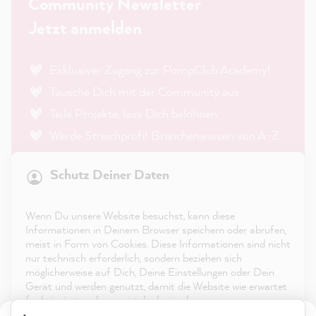
Community Newsletter
Jetzt anmelden
Exklusiver Zugang zur PompClub Academy!
Tausche Dich mit der Community aus.
Teile Projekte, lass Dich belohnen.
Werde Streichprofi! Branchenwissen von A-Z.
21.845
Bewertungen
Trends, Inspo, DIY-Projekte sowie Tipps &
Schutz Deiner Daten
Tricks.
4,9
rating
8.975
bewertungen
Wenn Du unsere Website besuchst, kann diese
reviews-io
Informationen in Deinem Browser speichern oder abrufen,
meist in Form von Cookies. Diese Informationen sind nicht
nur technisch erforderlich, sondern beziehen sich
möglicherweise auf Dich, Deine Einstellungen oder Dein
Gerät und werden genutzt, damit die Website wie erwartet
funktioniert und um mittels den in der
Datenschutzerklärung genannten Dienste Deine Nutzung
Anonym