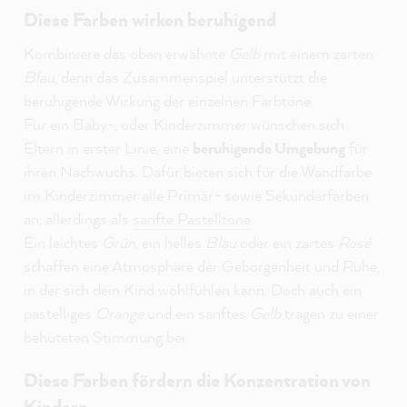
Diese Farben wirken beruhigend
Kombiniere das oben erwähnte
Gelb
mit einem zarten
Blau
, denn das Zusammenspiel unterstützt die
beruhigende Wirkung der einzelnen Farbtöne.
Für ein Baby-, oder Kinderzimmer wünschen sich
Eltern in erster Linie, eine
beruhigende Umgebung
für
ihren Nachwuchs. Dafür bieten sich für die Wandfarbe
im Kinderzimmer alle Primär- sowie Sekundärfarben
an, allerdings als
sanfte Pastelltöne
.
Ein leichtes
Grün
, ein helles
Blau
oder ein zartes
Rosé
schaffen eine Atmosphäre der Geborgenheit und Ruhe,
in der sich dein Kind wohlfühlen kann. Doch auch ein
pastelliges
Orange
und ein sanftes
Gelb
tragen zu einer
behüteten Stimmung bei.
Diese Farben fördern die Konzentration von
Kindern