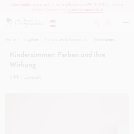
Community Days
: Exklusive Angebote vom
09.–11.08.
für unsere
inhalt springen
Streich-Community.
Jetzt hier anmelden!
Home
Ratgeber
Farbwelten & Inspiration
Kinderzimmer: Farben und ihre Wirkung
Kinderzimmer: Farben und ihre
Wirkung
6 Min Lesezeit