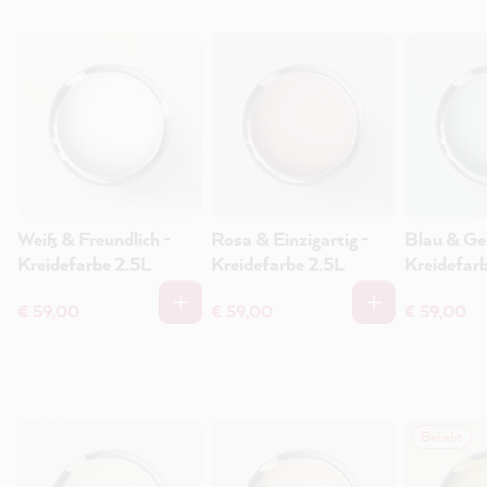
Weiß & Freundlich -
Rosa & Einzigartig -
Blau & Ge
Kreidefarbe 2.5L
Kreidefarbe 2.5L
Kreidefar
€ 59,00
€ 59,00
€ 59,00
Beliebt