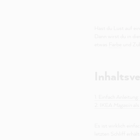
Hast du Lust auf ein
Dann wirst du in d
etwas
Farbe
und Zub
Inhaltsve
1. Einfach Anleitun
2. IKEA
Magasin
als
Es ist wirklich einf
letzten Schliff erhä