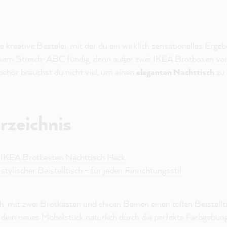
e kreative Bastelei, mit der du ein wirklich sensationelles Ergeb
iesem Streich-ABC fündig, denn außer zwei IKEA Brotboxen v
ehör brauchst du nicht viel, um einen
eleganten Nachttisch
zu 
rzeichnis
g: IKEA Brotkasten Nachttisch Hack
 stylischer Beistelltisch - für jeden Einrichtungsstil
ach, mit zwei Brotkästen und chicen Beinen einen tollen Beistell
lt dein neues Möbelstück natürlich durch die perfekte Farbgebung