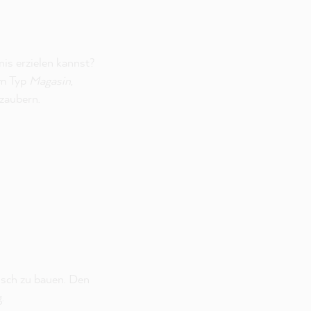
nis erzielen kannst?
om Typ
Magasin
,
zaubern.
tisch zu bauen. Den
.