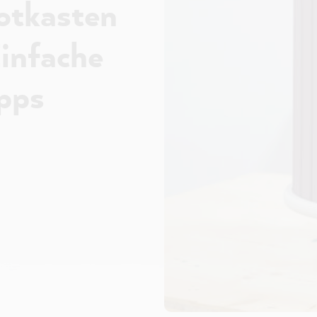
otkasten
infache
pps