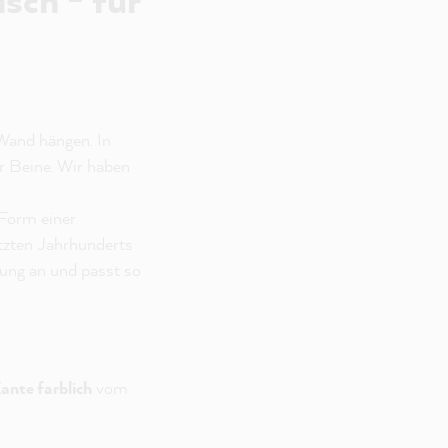
 Wand hängen. In
er Beine. Wir haben
 Form einer
letzten Jahrhunderts
bung an und passt so
ante farblich
vom