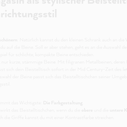
richtungsstil
schönern
: Natürlich kannst du den kleinen Schrank auch an die
 du auf die Beine. Soll er aber stehen, geht es an die Auswahl d
iel für schlichte, kompakte Beine entschieden.
 nur kurze, stämmige Beine. Mit filigranen Metallbeinen, deren
ässt sich dein Beistelltisch sofort in der Mid Century-Zeit des 
uswahl der Beine passt sich das Beistelltischchen seiner Umge
sstil.
mmt das Wichtigste:
Die Farbgestaltung
.
wirkt das Beistelltischchen, wenn du die
obere
und die
untere K
 die Griffe kannst du mit einer Kontrastfarbe streichen.