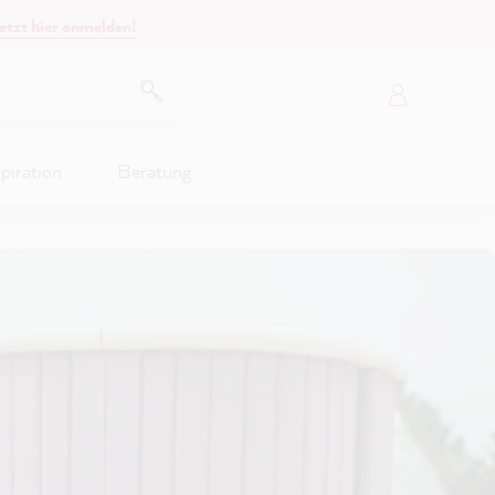
etzt hier anmelden!
piration
Beratung