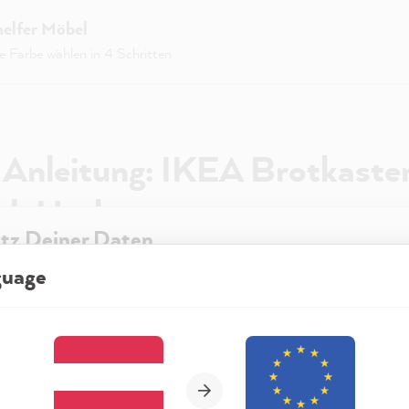
helfer Möbel
ge Farbe wählen in 4 Schritten
 Anleitung: IKEA Brotkaste
ch Hack
tz Deiner Daten
guage
re Website besuchst, kann diese Informationen in Deinem Browser sp
it MissPompadour Zum Reinigen.
t in Form von Cookies. Diese Informationen sind nicht nur technisch er
Wähle Deine Region und Sprache
ehen sich möglicherweise auf Dich, Deine Einstellungen oder Dein Ger
päter gestrichen werden, müssen sie
staub- und fettfrei
sein. S
t die Website wie erwartet funktioniert und um mittels den in der
rklärung genannten Dienste Deine Nutzung der Webseite für deren O
n sowie Werbung zu betreiben und zu personalisieren.
die beiden Brotboxen mit den Unterseiten zusammen. Die Griff