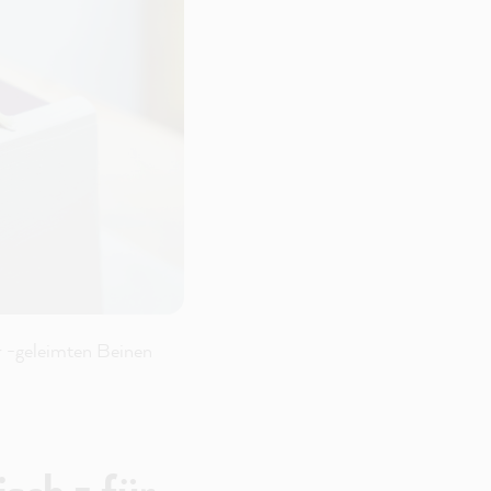
r -geleimten Beinen
sch - für