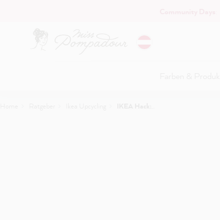
Community Days
:
Hauptinhalt springen
Farben & Produk
Home
Ratgeber
Ikea Upcycling
IKEA Hack: Vom Brotkasten zum Nachttisch - Einfache Anleitung & Tipps