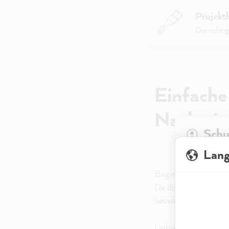
Projekt
Die richti
Einfache
Nachttis
Schu
Lan
Wenn Du unse
Beginne zunächst m
abrufen, meis
sondern bezi
Da die Brotkästen s
genutzt, dami
besseren Halt.
Datenschutze
zu analysiere
Leime anschließend 