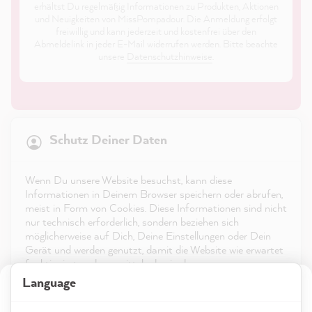
erhältst Du regelmäßig Informationen zu Produkten, Aktionen
und Neuigkeiten von MissPompadour. Die Anmeldung erfolgt
freiwillig und kann jederzeit und kostenfrei über den
Abmeldelink in jeder E-Mail widerrufen werden. Bitte beachte
unsere
Datenschutzhinweise
.
21.869
Bewertungen
Schutz Deiner Daten
4,9
rating
8.985
bewertungen
Shop
Wenn Du unsere Website besuchst, kann diese
reviews-io
Informationen in Deinem Browser speichern oder abrufen,
Service
meist in Form von Cookies. Diese Informationen sind nicht
nur technisch erforderlich, sondern beziehen sich
möglicherweise auf Dich, Deine Einstellungen oder Dein
Kontakt
Gerät und werden genutzt, damit die Website wie erwartet
funktioniert und um mittels den in der
App herunterladen
Datenschutzerklärung genannten Dienste Deine Nutzung
Julia K
Language
Wähle Deine Region und Sprache
der Webseite für deren Optimierung zu analysieren sowie
Verifizierter Kunde
Werbung zu betreiben und zu personalisieren.
Auszeichnungen
MissPompadour Grün mit Salbei - Der Alles