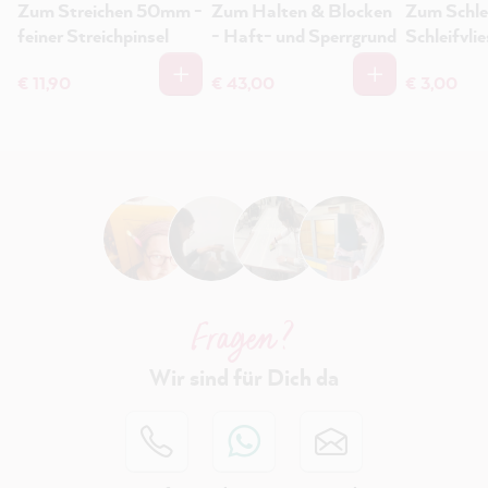
Zum Streichen 50mm -
Zum Halten & Blocken
Zum Schle
feiner Streichpinsel
- Haft- und Sperrgrund
Schleifvlie
€ 11,90
€ 43,00
€ 3,00
Fragen ?
Wir sind für Dich da