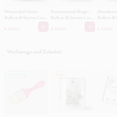
Wiesenduft Grün -
Sonnenstaub Beige -
Abendsonn
Balkon & Garten Lack,
Balkon & Garten Lack,
Balkon & 
1L
1L
1L
€ 54,00
€ 54,00
€ 54,00
Werkzeuge und Zubehör
Handgefertigt
Beliebt