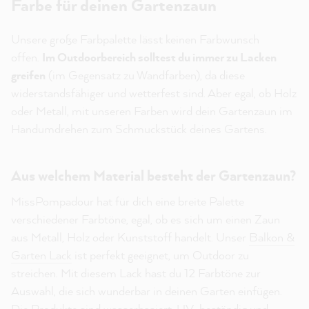
Farbe für deinen Gartenzaun
Unsere große Farbpalette lässt keinen Farbwunsch
offen.
Im Outdoorbereich solltest du immer zu Lacken
greifen
(im Gegensatz zu Wandfarben), da diese
widerstandsfähiger und wetterfest sind. Aber egal, ob Holz
oder Metall, mit unseren Farben wird dein Gartenzaun im
Handumdrehen zum Schmuckstück deines Gartens.
Aus welchem Material besteht der Gartenzaun?
MissPompadour hat für dich eine breite Palette
verschiedener Farbtöne, egal, ob es sich um einen Zaun
aus Metall, Holz oder Kunststoff handelt. Unser
Balkon &
Garten Lack
ist perfekt geeignet, um Outdoor zu
streichen. Mit diesem Lack hast du 12 Farbtöne zur
Auswahl, die sich wunderbar in deinen Garten einfügen.
Die Produkte sind wasserbasiert, UV-beständig und