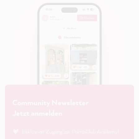
Community Newsletter
Jetzt anmelden
Exklusiver Zugang zur PompClub Academy!