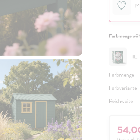
M
Farbmenge wäh
1L
Farbmenge
Farbvariante
Reichweite
54,0
Preise inkl.