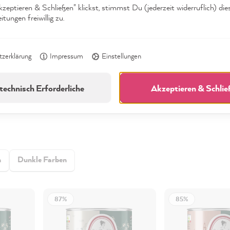
eptieren & Schließen" klickst, stimmst Du (jederzeit widerruflich) die
tungen freiwillig zu.
Fragen aus d
zerklärung
Impressum
Einstellungen
technisch Erforderliche
Akzeptieren & Schli
n
Dunkle Farben
87%
85%