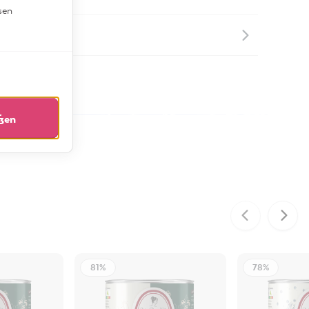
sen
er Community
eßen
81%
78%