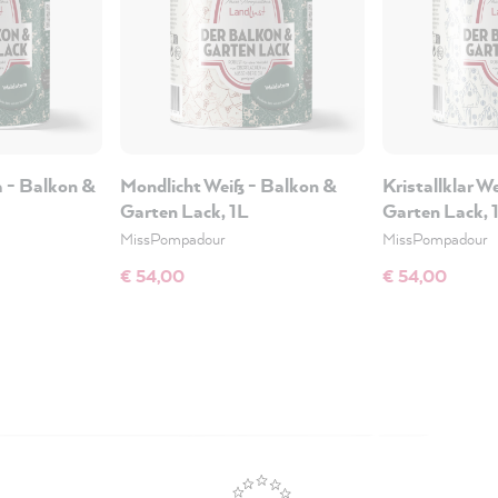
 - Balkon &
Mondlicht Weiß - Balkon &
Kristallklar W
Garten Lack, 1L
Garten Lack, 
MissPompadour
MissPompadour
€ 54,00
€ 54,00