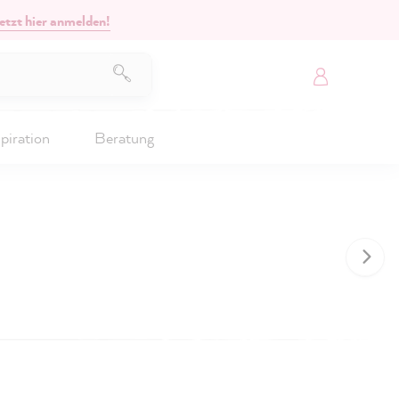
etzt hier anmelden!
piration
Beratung