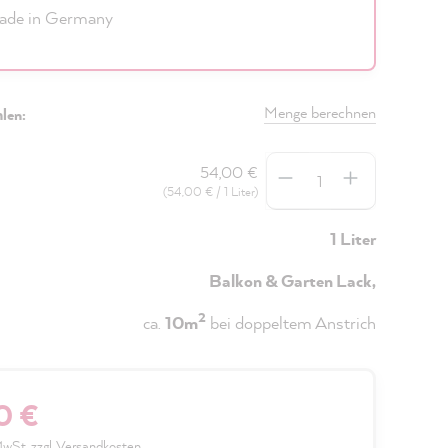
ade in Germany
Menge berechnen
len:
Anzahl
54,00 €
(54,00 € / 1 Liter)
1 Liter
Balkon & Garten Lack,
2
ca.
10m
bei doppeltem Anstrich
0 €
 MwSt. zzgl. Versandkosten