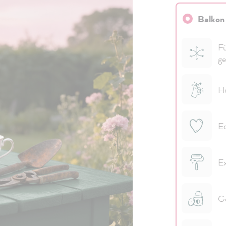
Balkon
Fü
ge
Ho
Ed
Ex
Ge