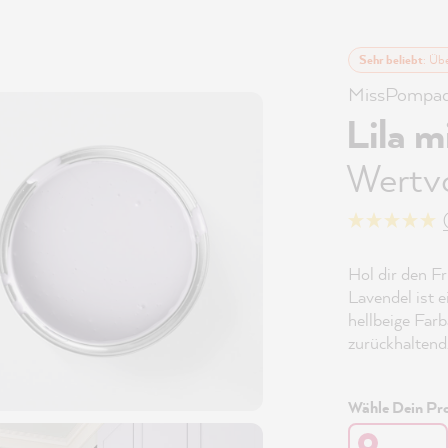
Sehr beliebt
: Üb
MissPompad
Lila m
Wertv
Hol dir den Fr
Lavendel ist e
hellbeige Farb
zurückhaltend
Wähle Dein Pro