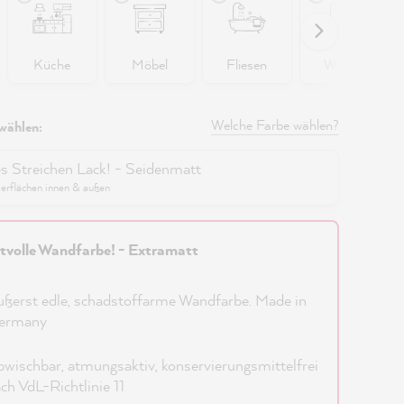
Küche
Möbel
Fliesen
Wände
Welche Farbe wählen?
wählen:
es Streichen Lack! - Seidenmatt
berflächen innen & außen
tvolle Wandfarbe! - Extramatt
ßerst edle, schadstoffarme Wandfarbe. Made in
ermany
wischbar, atmungsaktiv, konservierungsmittelfrei
ch VdL-Richtlinie 11