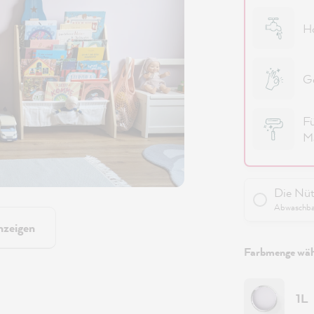
Ho
Ge
Fü
Ma
Die Nüt
Abwaschbar
nzeigen
Farbmenge wäh
1L