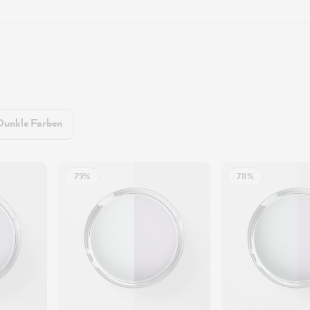
Dunkle Farben
79%
78%