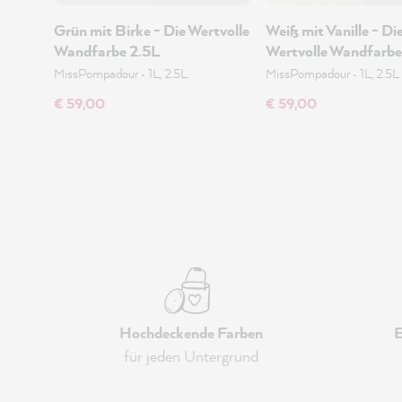
Grün mit Birke - Die Wertvolle
Weiß mit Vanille - Di
Wandfarbe 2.5L
Wertvolle Wandfarbe
MissPompadour
•
1L, 2.5L
MissPompadour
•
1L, 2.5L
€ 59,00
€ 59,00
Hochdeckende Farben
E
für jeden Untergrund