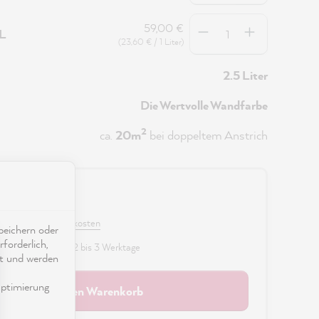
Anzahl
59,00 €
5L
(23,60 € / 1 Liter)
2.5 Liter
Die Wertvolle Wandfarbe
2
ca.
20m
bei doppeltem Anstrich
0 €
 MwSt. zzgl. Versandkosten
eichern oder
forderlich,
fügbar, Lieferzeit: 2 bis 3 Werktage
ät und werden
ptimierung
In den Warenkorb