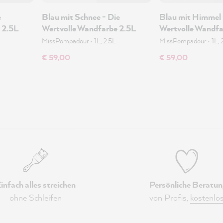
e
Blau mit Schnee - Die
Blau mit Himmel 
 2.5L
Wertvolle Wandfarbe 2.5L
Wertvolle Wandfa
MissPompadour
•
1L, 2.5L
MissPompadour
•
1L, 
€ 59,00
€ 59,00
infach alles streichen
Persönliche Beratun
ohne Schleifen
von Profis,
kostenlo