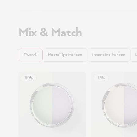
Mix & Match
Pastellige Farben
Intensive Farben
Pastell
80%
79%