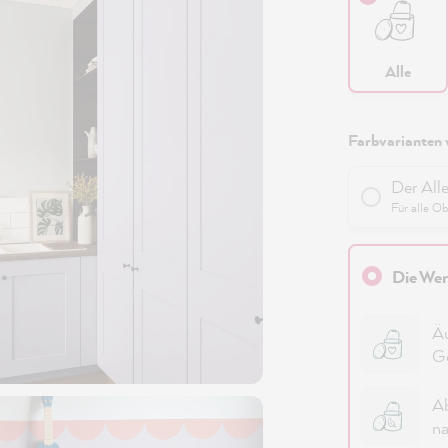
Alle
Farbvarianten 
Der All
Für alle O
Die Wer
Äu
G
Ab
na