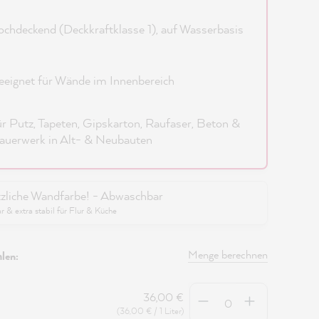
chdeckend (Deckkraftklasse 1), auf Wasserbasis
eignet für Wände im Innenbereich
r Putz, Tapeten, Gipskarton, Raufaser, Beton &
uerwerk in Alt- & Neubauten
zliche Wandfarbe! - Abwaschbar
 & extra stabil für Flur & Küche
Menge berechnen
len:
Anzahl
36,00 €
(36,00 € / 1 Liter)