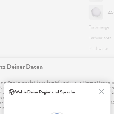
2.
Farbmenge
Farbvariante
Reichweite
tz Deiner Daten
59,0
Preise inkl.
re Website besuchst, kann diese Informationen in Deinem Browser sp
t in Form von Cookies. Diese Informationen sind nicht nur technisch er
Sofort ver
Wähle Deine Region und Sprache
ehen sich möglicherweise auf Dich, Deine Einstellungen oder Dein Ger
t die Website wie erwartet funktioniert und um mittels den in der
rklärung genannten Dienste Deine Nutzung der Webseite für deren O
n sowie Werbung zu betreiben und zu personalisieren.