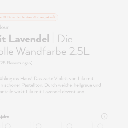
er 808x in den letzten Wochen gekauft
our
|
it Lavendel
Die
olle Wandfarbe 2.5L
(28 Bewertungen)
ühling ins Haus! Das zarte Violett von Lila mit
in schöner Pastellton. Durch weiche, hellgraue und
anteile wirkt Lila mit Lavendel dezent und
.
jekt: