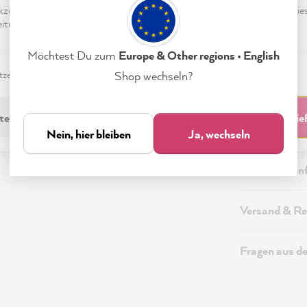
eptieren & Schließen" klickst, stimmst Du (jederzeit widerruflich) die
tungen freiwillig zu.
Möchtest Du zum
Europe & Other regions • English
zerklärung
Impressum
Einstellungen
Shop wechseln?
Beschreibung
technisch Erforderliche
Akzeptieren & Schli
Technische I
Nein, hier bleiben
Ja, wechseln
Sicherheitsi
Versand & Re
Fragen aus d