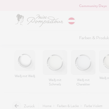
Community Days
:
Hauptinhalt springen
Farben & Produk
Weiß mit Weiß
Weiß m
Weiß mit
Weiß mit
Schmelz
Charakter
Zurück
Home
Farben & Lacke
Farbe Violett