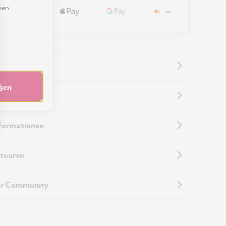
sen
eßen
nformationen
nformationen
touren
er Community