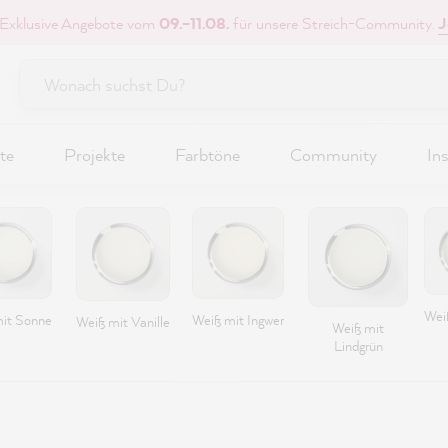
 Exklusive Angebote vom
09.–11.08.
für unsere Streich-Community.
J
te
Projekte
Farbtöne
Community
Ins
Wei
it Sonne
Weiß mit Ingwer
Weiß mit Vanille
Weiß mit
Lindgrün