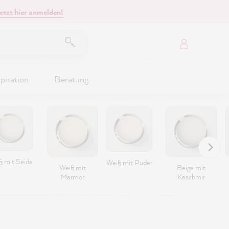
etzt hier anmelden!
piration
Beratung
ß mit Seide
Weiß mit Puder
Weiß mit
Beige mit
Marmor
Kaschmir