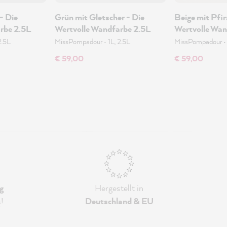
- Die
Grün mit Gletscher - Die
Beige mit Pfir
rbe 2.5L
Wertvolle Wandfarbe 2.5L
Wertvolle Wan
2.5L
MissPompadour
•
1L, 2.5L
MissPompadour
€ 59,00
€ 59,00
g
Hergestellt in
s
!
Deutschland & EU