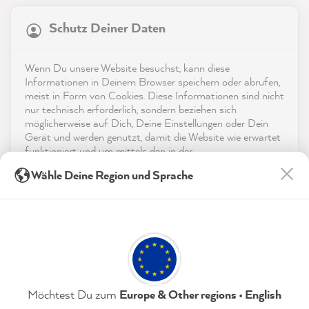
Schutz Deiner Daten
4,9
rating
8.972
bewertungen
Shop
Wenn Du unsere Website besuchst, kann diese
reviews-io
Informationen in Deinem Browser speichern oder abrufen,
Service
meist in Form von Cookies. Diese Informationen sind nicht
nur technisch erforderlich, sondern beziehen sich
möglicherweise auf Dich, Deine Einstellungen oder Dein
Kontakt
Gerät und werden genutzt, damit die Website wie erwartet
funktioniert und um mittels den in der
App herunterladen
Datenschutzerklärung genannten Dienste Deine Nutzung
Sophie J
Wähle Deine Region und Sprache
der Webseite für deren Optimierung zu analysieren sowie
Verifizierter Kunde
Werbung zu betreiben und zu personalisieren.
Auszeichnungen
Zum Versiegeln - MissPompadour Versiegelung
Kaum sichtbar, das tolle matte Flair der
Indem Du "Akzeptieren & Schließen" klickst, stimmst Du
Social Media
Kreidefarbe bleibt erhalten, aber die
(jederzeit widerruflich) diesen Datenverarbeitungen
freiwillig zu.
Lebensdauer und Widerstandskraft der
gestrichenen Möbel wird deutlich erhöht -
Twitter
unverzichtbar wenn man Kinder hat :)
Facebook
Datenschutzerklärung
Impressum
Einstellungen
Möchtest Du zum
Europe & Other regions • English
Hilfreich
?
Ja
Teilen