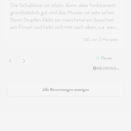
Die Schablone ist relativ dünn, aber funktioniert
grundsätzlich gut und das Muster ist sehr schön.
Beim Stupfen klebt sie manchmal ein bisschen
am Pinsel und hebt sich mit nach oben, v.a. wenn
man schon längere Zeit schabloniert. Auch das
DE, vor 2 Monaten
Reinigen funktioniert dann nicht mehr, da der
Lack nach einiger Zeit an der Schablone klebt.
Ich denke, man kann sie aber trotz Lack noch
Pause
weiterhin gut nutzen.
Alle Bewertungen anzeigen