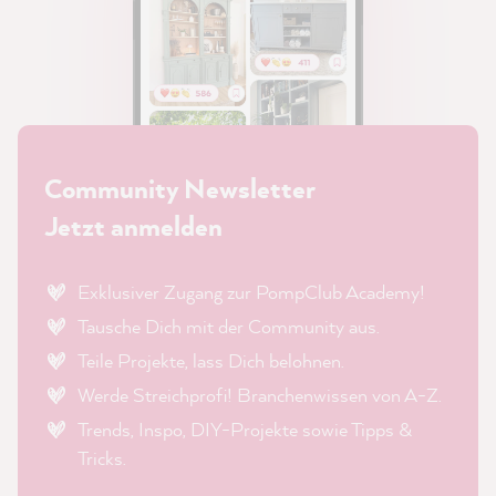
Community Newsletter
Jetzt anmelden
Exklusiver Zugang zur PompClub Academy!
Tausche Dich mit der Community aus.
Teile Projekte, lass Dich belohnen.
Werde Streichprofi! Branchenwissen von A-Z.
Trends, Inspo, DIY-Projekte sowie Tipps &
Tricks.