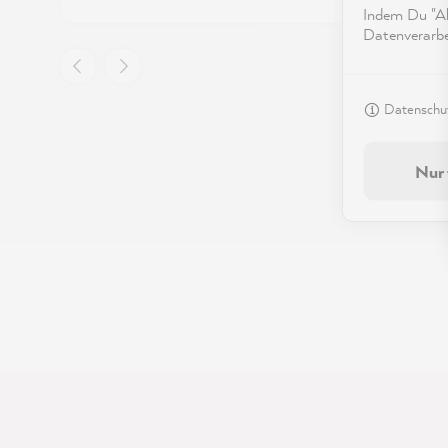
hebt sich mit nach oben, v.a.
gut ge
Indem Du "Akz
wenn man schon längere Zeit
bin m
Datenverarbei
schabloniert. Auch das
ich, 
Reinigen funktioniert dann
ein.
nicht mehr, da der Lack nach
Datenschut
einiger Zeit an der Schablone
klebt. Ich denke, man kann sie
Nur 
aber trotz Lack noch
weiterhin gut nutzen.