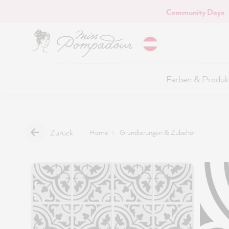
Community Days
:
Hauptinhalt springen
Farben & Produk
Zurück
Home
Grundierungen & Zubehör