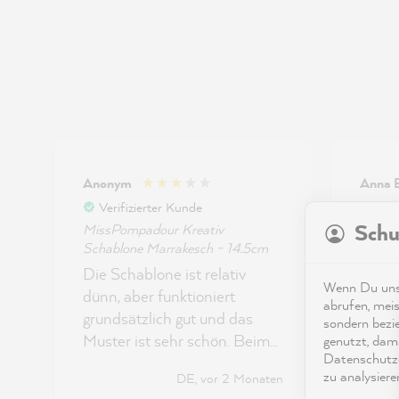
Anonym
Anna 
Verifizierter Kunde
Veri
Schu
MissPompadour Kreativ
MissP
Schablone Marrakesch - 14.5cm
Schabl
Die Schablone ist relativ
Sehr 
Wenn Du unse
dünn, aber funktioniert
stabil
abrufen, meis
grundsätzlich gut und das
einem
sondern bezi
Muster ist sehr schön. Beim
So kan
genutzt, dami
Datenschutze
Stupfen klebt sie manchmal
nächs
zu analysiere
DE, vor 2 Monaten
ein bisschen am Pinsel und
aufbe