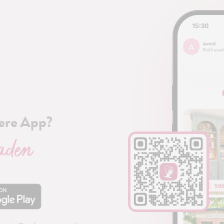
ere App?
laden