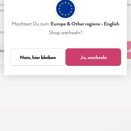
laufen. Wenn ich fertig
ein bisschen stabiler wär
eptieren & Schließen" klickst, stimmst Du (jederzeit widerruflich) die
it meinem Projekt, füge
Beim Reinigen muss m
tungen freiwillig zu.
wenn möglich, ein Foto
aufpassen, dass filigrane
Möchtest Du zum
Europe & Other regions • English
kleine Stellen nicht
knicken.....bei mir
zerklärung
Impressum
Einstellungen
Shop wechseln?
passiert.....dann musste 
besonders aufpassen un
Alle Bewertungen anzeigen
technisch Erforderliche
Akzeptieren & Schli
Schablone an der Stelle
Nein, hier bleiben
Ja, wechseln
vorsichtig benutzen, da
keine Farbe drunter läuft