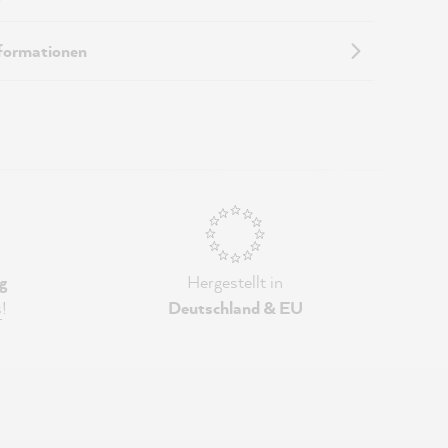
nformationen
g
Hergestellt in
s
!
Deutschland & EU