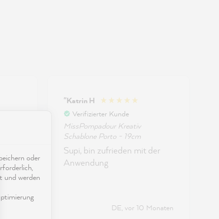
"Katrin H
Verifizierter Kunde
MissPompadour Kreativ
Schablone Porto - 19cm
S
utzt,
Supi, bin zufrieden mit der
S
eichern oder
be, im
Anwendung
forderlich,
ät und werden
ptimierung
ser
Monaten
DE, vor 10 Monaten
lonen