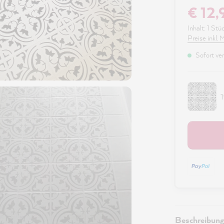
€ 12,
Inhalt:
1 Stü
Preise inkl.
Sofort ver
Beschreibung