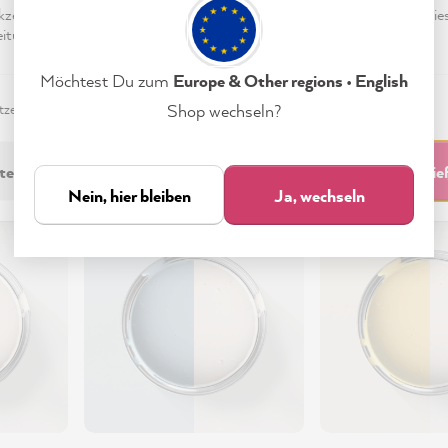
eptieren & Schließen" klickst, stimmst Du (jederzeit widerruflich) die
tungen freiwillig zu.
Möchtest Du zum
Europe & Other regions • English
zerklärung
Impressum
Einstellungen
Shop wechseln?
ensive Farben
technisch Erforderliche
Akzeptieren & Schli
Nein, hier bleiben
Ja, wechseln
83%
77%