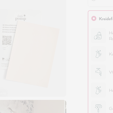
Kreidef
Ho
R
Ko
VO
Ho
CARD
Ge