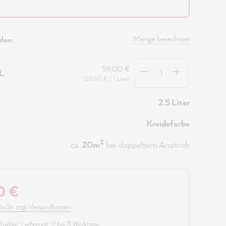
Menge berechnen
len:
Anzahl
59,00 €
5L
(23,60 € / 1 Liter)
2.5 Liter
Kreidefarbe
2
ca.
20m
bei doppeltem Anstrich
0 €
 MwSt. zzgl. Versandkosten
fügbar, Lieferzeit: 2 bis 3 Werktage