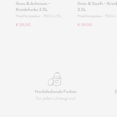
Grau & Achtsam -
Grün & Sanft - Krei
Kreidefarbe 2.5L
2.5L
MissPompadour
•
750ml, 2.5L
MissPompadour
•
750ml, 
€ 59,00
€ 59,00
Hochdeckende Farben
E
für jeden Untergrund