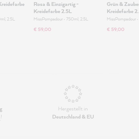
Kreidefarbe
Rosa & Einzigartig -
Grün & Zauber
Kreidefarbe 2.5L
Kreidefarbe 2
ml, 2.5L
MissPompadour
•
750ml, 2.5L
MissPompadour
€ 59,00
€ 59,00
g
Hergestellt in
s
!
Deutschland & EU