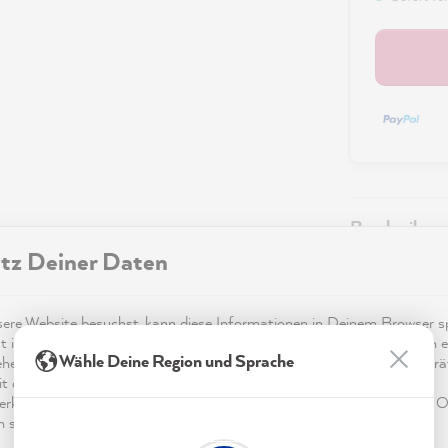
Beschreibung
tz Deiner Daten
Technische I
re Website besuchst, kann diese Informationen in Deinem Browser sp
t in Form von Cookies. Diese Informationen sind nicht nur technisch er
Sicherheitsi
Wähle Deine Region und Sprache
ehen sich möglicherweise auf Dich, Deine Einstellungen oder Dein Ger
t die Website wie erwartet funktioniert und um mittels den in der
rklärung genannten Dienste Deine Nutzung der Webseite für deren O
n sowie Werbung zu betreiben und zu personalisieren.