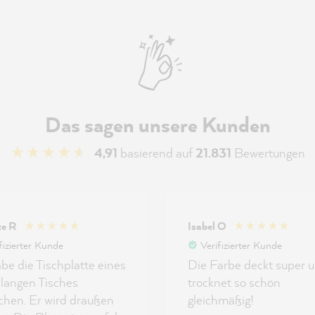
Das sagen unsere Kunden
4,91
basierend auf
21.831
Bewertungen
te R
Isabel O
fizierter Kunde
Verifizierter Kunde
abe die Tischplatte eines
Die Farbe deckt super 
, langen Tisches
trocknet so schön
ichen. Er wird draußen
gleichmäßig!