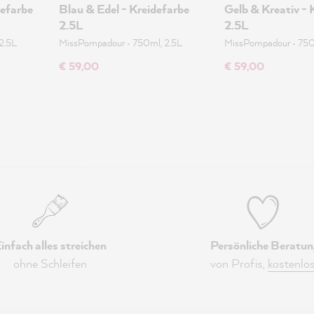
defarbe
Blau & Edel - Kreidefarbe
Gelb & Kreativ - 
2.5L
2.5L
2.5L
MissPompadour
•
750ml, 2.5L
MissPompadour
•
750
€ 59,00
€ 59,00
infach alles streichen
Persönliche Beratun
ohne Schleifen
von Profis,
kostenlo