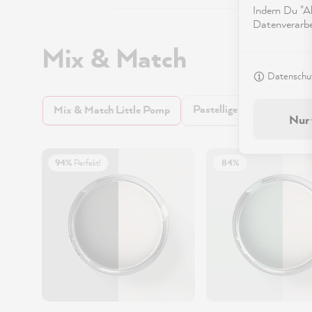
Indem Du "Akz
Datenverarbei
Mix & Match
Datenschut
Pastellige Farben
Int
Mix & Match Little Pomp
Nur 
94%
Perfekt!
84%