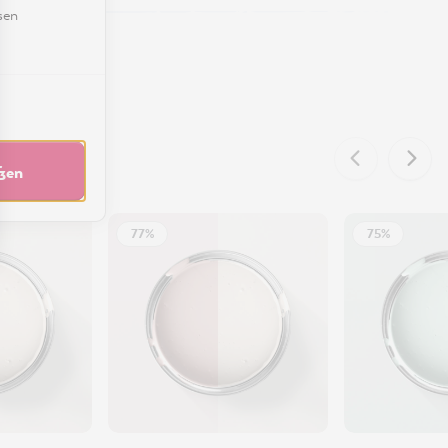
sen
eßen
77%
75%