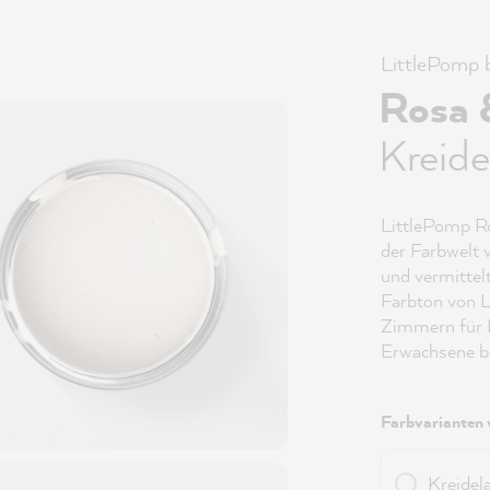
LittlePomp
Rosa 
Kreide
LittlePomp Ro
der Farbwelt 
und vermittel
Farbton von L
Zimmern für B
Erwachsene be
Farbvarianten 
Kreidel