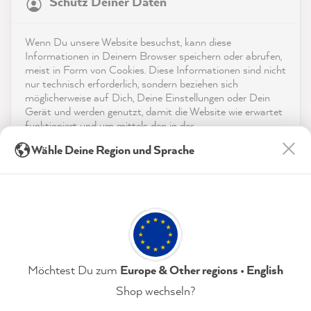
Schutz Deiner Daten
4,9
rating
8.975
bewertungen
Shop
Wenn Du unsere Website besuchst, kann diese
reviews-io
Informationen in Deinem Browser speichern oder abrufen,
Service
meist in Form von Cookies. Diese Informationen sind nicht
nur technisch erforderlich, sondern beziehen sich
möglicherweise auf Dich, Deine Einstellungen oder Dein
Kontakt
Gerät und werden genutzt, damit die Website wie erwartet
funktioniert und um mittels den in der
App herunterladen
Datenschutzerklärung genannten Dienste Deine Nutzung
Anonym
Wähle Deine Region und Sprache
der Webseite für deren Optimierung zu analysieren sowie
Verifizierter Kunde
Werbung zu betreiben und zu personalisieren.
Auszeichnungen
Die Farbkarten sind super! Schnelle
Lieferung und eine riesige Auswahl an tollen
Indem Du "Akzeptieren & Schließen" klickst, stimmst Du
Twitter
Social Media
Farben :)
(jederzeit widerruflich) diesen Datenverarbeitungen
Facebook
freiwillig zu.
Hilfreich
?
Ja
Teilen
7.8.2026
Datenschutzerklärung
Impressum
Einstellungen
Möchtest Du zum
Europe & Other regions • English
Anja S
Shop wechseln?
Verifizierter Kunde
Akzeptieren & Schließen