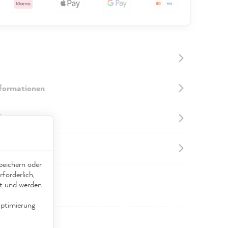
nformationen
nformationen
touren
eichern oder
forderlich,
ät und werden
ptimierung