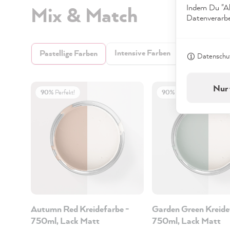
Mix & Match
Indem Du "Akz
Datenverarbei
Intensive Farben
Dunkle Farb
Pastellige Farben
Datenschut
Nur 
90%
Perfekt!
90%
Perfekt!
Autumn Red Kreidefarbe -
Garden Green Kreide
750ml, Lack Matt
750ml, Lack Matt