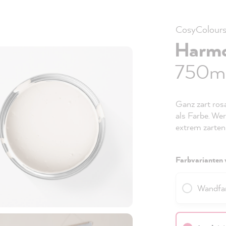
CosyColour
Harmo
750ml
Ganz zart ros
als Farbe. Wer
extrem zarten 
Farbvarianten 
Wandfa