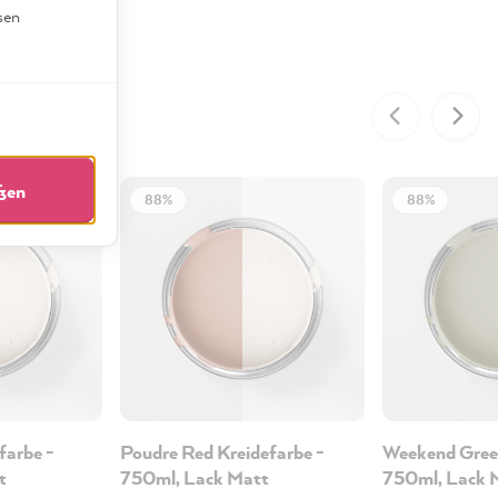
sen
eßen
88%
88%
farbe -
Poudre Red Kreidefarbe -
Weekend Green
t
750ml, Lack Matt
750ml, Lack 