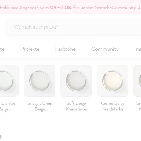
 Exklusive Angebote vom
09.–11.08.
für unsere Streich-Community.
J
te
Projekte
Farbtöne
Community
Ins
 Blanket
Snuggly Linen
Soft Beige
Creme Beige
Sm
Beige
Beige
Kreidefarbe
Kreidefarbe
K
idefarbe
Kreidefarbe
k