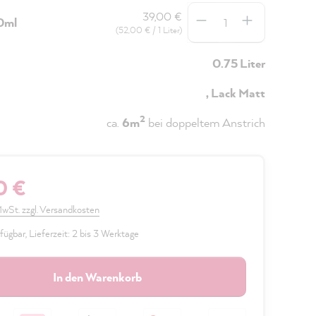
Anzahl
39,00 €
0ml
(52,00 € / 1 Liter)
0.75 Liter
, Lack Matt
2
ca.
6m
bei doppeltem Anstrich
0 €
 MwSt. zzgl. Versandkosten
fügbar, Lieferzeit: 2 bis 3 Werktage
In den Warenkorb