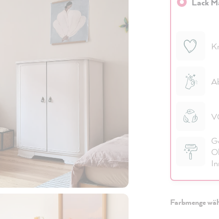
Lack M
Kr
Ab
VO
Ge
Ob
In
Farbmenge wäh