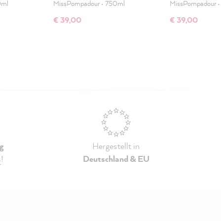
0ml
MissPompadour
•
750ml
MissPompadour
€ 39,00
€ 39,00
g
Hergestellt in
s
!
Deutschland & EU