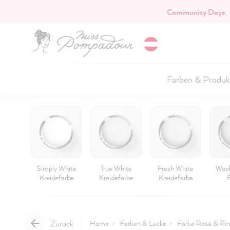
Community Days
:
Hauptinhalt springen
Farben & Produk
Simply White
True White
Fresh White
Wool
Kreidefarbe
Kreidefarbe
Kreidefarbe
Kre
Zurück
Home
Farben & Lacke
Farbe Rosa & Pin