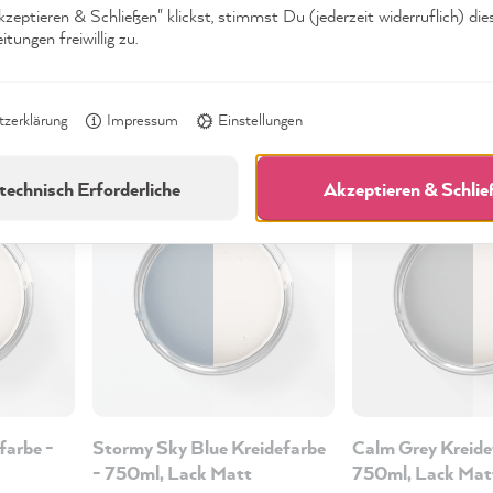
eptieren & Schließen" klickst, stimmst Du (jederzeit widerruflich) die
tungen freiwillig zu.
en
zerklärung
Impressum
Einstellungen
technisch Erforderliche
Akzeptieren & Schli
90%
Perfekt!
90%
Perfekt!
farbe -
Stormy Sky Blue Kreidefarbe
Calm Grey Kreide
- 750ml, Lack Matt
750ml, Lack Mat