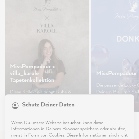
MissPompadour x
villa_karole
MissPompadour 
Tapetenkollektion
Die passende Lucky 
21.831
Bewertungen
Diese Kollektion bringt Ruhe &
Deinem Blau mit Sei
Wärme in Dein Zuhause.
Projekt
Schutz Deiner Daten
4,9
rating
8.972
bewertungen
Wenn Du unsere Website besuchst, kann diese
reviews-io
Informationen in Deinem Browser speichern oder abrufen,
meist in Form von Cookies. Diese Informationen sind nicht