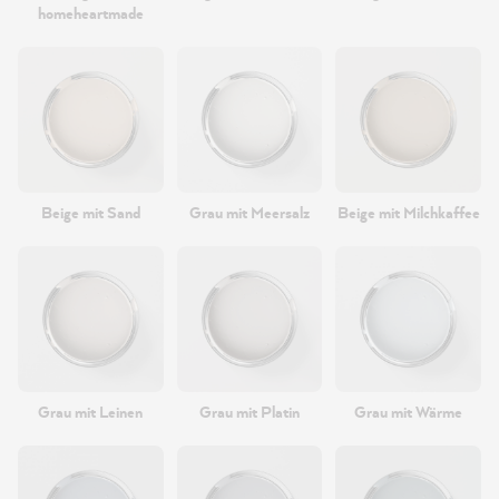
homeheartmade
Beige mit Sand
Grau mit Meersalz
Beige mit Milchkaffee
Grau mit Leinen
Grau mit Platin
Grau mit Wärme