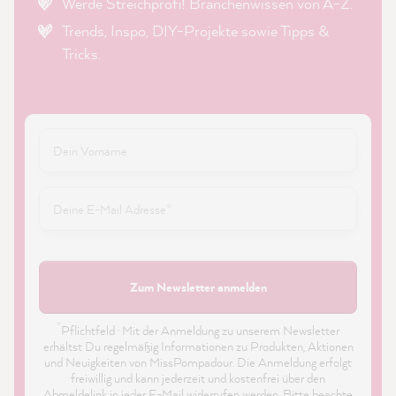
Werde Streichprofi! Branchenwissen von A-Z.
Trends, Inspo, DIY-Projekte sowie Tipps &
Tricks.
Zum Newsletter anmelden
*
Pflichtfeld · Mit der Anmeldung zu unserem Newsletter
erhältst Du regelmäßig Informationen zu Produkten, Aktionen
und Neuigkeiten von MissPompadour. Die Anmeldung erfolgt
freiwillig und kann jederzeit und kostenfrei über den
Abmeldelink in jeder E-Mail widerrufen werden. Bitte beachte