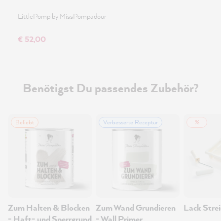
LittlePomp by MissPompadour
€ 52,00
Benötigst Du passendes Zubehör?
Beliebt
Verbesserte Rezeptur
%
Zum Halten & Blocken
Zum Wand Grundieren
Lack Strei
- Haft- und Sperrgrund
- Wall Primer