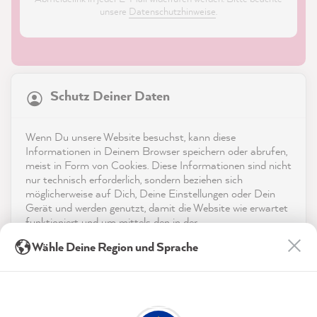
unsere
Datenschutzhinweise
.
21.847
Bewertungen
Schutz Deiner Daten
4,9
rating
8.976
bewertungen
Shop
Wenn Du unsere Website besuchst, kann diese
reviews-io
Informationen in Deinem Browser speichern oder abrufen,
Service
meist in Form von Cookies. Diese Informationen sind nicht
nur technisch erforderlich, sondern beziehen sich
möglicherweise auf Dich, Deine Einstellungen oder Dein
Kontakt
Gerät und werden genutzt, damit die Website wie erwartet
funktioniert und um mittels den in der
App herunterladen
Datenschutzerklärung genannten Dienste Deine Nutzung
Anonym
Wähle Deine Region und Sprache
der Webseite für deren Optimierung zu analysieren sowie
Verifizierter Kunde
Werbung zu betreiben und zu personalisieren.
Auszeichnungen
MissPompadour Farbkarten-Set Weißtöne
Die Karten sind eine super
Indem Du "Akzeptieren & Schließen" klickst, stimmst Du
Social Media
Entscheidungshilfe. Denn im online Shop
(jederzeit widerruflich) diesen Datenverarbeitungen