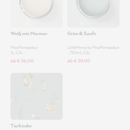
Weiß mit Marmor
Grün & Sanft
MissPompadour
LittlePomp by MissPompadour
1L, 2.5L
•
750ml, 2.5L
Ab € 36,00
Ab € 39,00
Tierkinder