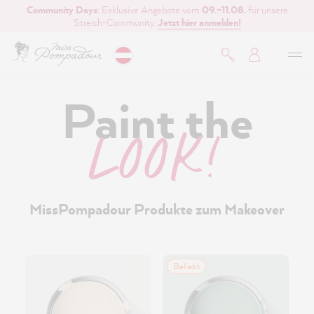
Community Days
: Exklusive Angebote vom
09.–11.08.
für unsere
inhalt springen
Streich-Community.
Jetzt hier anmelden!
Paint the
LOOK!
MissPompadour Produkte zum Makeover
Beliebt