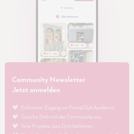
Community Newsletter
Jetzt anmelden
Exklusiver Zugang zur PompClub Academy!
Tausche Dich mit der Community aus.
Teile Projekte, lass Dich belohnen.