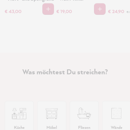
€ 43,00
€ 19,00
€ 24,90
€ 
Was möchtest Du streichen?
Küche
Möbel
Fliesen
Wände